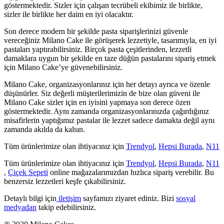
göstermektedir. Sizler için çalışan tecrübeli ekibimiz ile birlikte,
sizler ile birlikte her daim en iyi olacaktır.
Son derece modern bir şekilde pasta siparişlerinizi güvenle
vereceğiniz Milano Cake ile görüşerek lezzetiyle, tasarımıyla, en iyi
pastaları yaptırabilirsiniz. Birçok pasta çeşitlerinden, lezzetli
damaklara uygun bir şekilde en taze düğün pastalarını sipariş etmek
için Milano Cake’ye güvenebilirsiniz.
Milano Cake, organizasyonlarınız için her detayı ayrıca ve özenle
düşünürler. Siz değerli müşterilerimizin de bize olan güveni ile
Milano Cake sizler için en iyisini yapmaya son derece özen
göstermektedir. Aynı zamanda organizasyonlarınızda çağırdığınız
misafirlerin yaptığımız pastalar ile lezzet sadece damakta değil aynı
zamanda akılda da kalsın.
Tüm ürünlerimize olan ihtiyacınız için
Trendyol
,
Hepsi Burada
,
N11
Tüm ürünlerimize olan ihtiyacınız için
Trendyol
,
Hepsi Burada
,
N11
,
Çiçek Sepeti
online mağazalarımızdan hızlıca sipariş verebilir. Bu
benzersiz lezzetleri keşfe çıkabilirsiniz.
Detaylı bilgi için
iletişim
sayfamızı ziyaret ediniz. Bizi
sosyal
medyadan
takip edebilirsiniz.