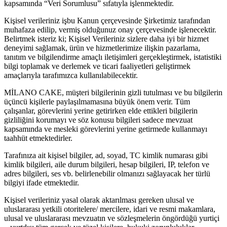
kapsamında “Veri Sorumlusu” sıfatıyla işlenmektedir.
Kişisel verileriniz işbu Kanun çerçevesinde Şirketimiz tarafından
muhafaza edilip, vermiş olduğunuz onay çerçevesinde işlenecektir.
Belirtmek isteriz ki; Kişisel Verileriniz sizlere daha iyi bir hizmet
deneyimi sağlamak, ürün ve hizmetlerimize ilişkin pazarlama,
tanıtım ve bilgilendirme amaçlı iletişimleri gerçekleştirmek, istatistiki
bilgi toplamak ve derlemek ve ticari faaliyetleri geliştirmek
amaçlarıyla tarafımızca kullanılabilecektir.
MİLANO CAKE, müşteri bilgilerinin gizli tutulması ve bu bilgilerin
üçüncü kişilerle paylaşılmamasına büyük önem verir. Tüm
çalışanlar, görevlerini yerine getirirken elde ettikleri bilgilerin
gizliliğini korumayı ve söz konusu bilgileri sadece mevzuat
kapsamında ve mesleki görevlerini yerine getirmede kullanmayı
taahhüt etmektedirler.
Tarafınıza ait kişisel bilgiler, ad, soyad, TC kimlik numarası gibi
kimlik bilgileri, aile durum bilgileri, hesap bilgileri, IP, telefon ve
adres bilgileri, ses vb. belirlenebilir olmanızı sağlayacak her türlü
bilgiyi ifade etmektedir.
Kişisel verileriniz yasal olarak aktarılması gereken ulusal ve
uluslararası yetkili otoritelere/ mercilere, idari ve resmi makamlara,
ulusal ve uluslararası mevzuatın ve sözleşmelerin öngördüğü yurtiçi