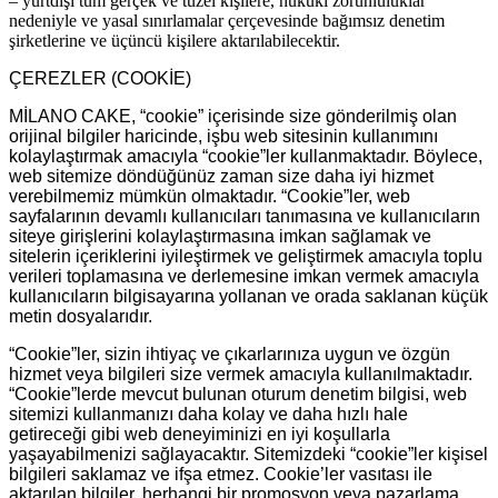
– yurtdışı tüm gerçek ve tüzel kişilere, hukuki zorunluluklar
nedeniyle ve yasal sınırlamalar çerçevesinde bağımsız denetim
şirketlerine ve üçüncü kişilere aktarılabilecektir.
ÇEREZLER (COOKİE)
MİLANO CAKE, “cookie” içerisinde size gönderilmiş olan
orijinal bilgiler haricinde, işbu web sitesinin kullanımını
kolaylaştırmak amacıyla “cookie”ler kullanmaktadır. Böylece,
web sitemize döndüğünüz zaman size daha iyi hizmet
verebilmemiz mümkün olmaktadır. “Cookie”ler, web
sayfalarının devamlı kullanıcıları tanımasına ve kullanıcıların
siteye girişlerini kolaylaştırmasına imkan sağlamak ve
sitelerin içeriklerini iyileştirmek ve geliştirmek amacıyla toplu
verileri toplamasına ve derlemesine imkan vermek amacıyla
kullanıcıların bilgisayarına yollanan ve orada saklanan küçük
metin dosyalarıdır.
“Cookie”ler, sizin ihtiyaç ve çıkarlarınıza uygun ve özgün
hizmet veya bilgileri size vermek amacıyla kullanılmaktadır.
“Cookie”lerde mevcut bulunan oturum denetim bilgisi, web
sitemizi kullanmanızı daha kolay ve daha hızlı hale
getireceği gibi web deneyiminizi en iyi koşullarla
yaşayabilmenizi sağlayacaktır. Sitemizdeki “cookie”ler kişisel
bilgileri saklamaz ve ifşa etmez. Cookie’ler vasıtası ile
aktarılan bilgiler, herhangi bir promosyon veya pazarlama