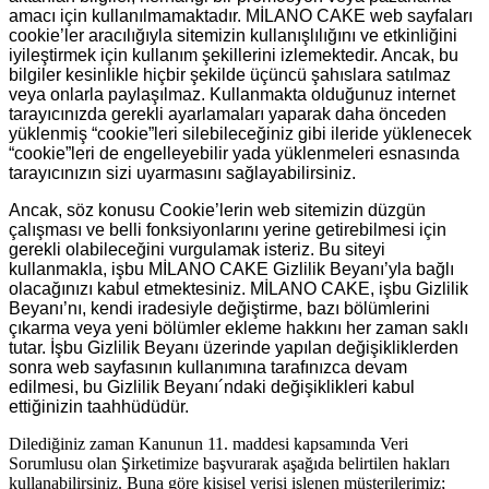
amacı için kullanılmamaktadır. MİLANO CAKE web sayfaları
cookie’ler aracılığıyla sitemizin kullanışlılığını ve etkinliğini
iyileştirmek için kullanım şekillerini izlemektedir. Ancak, bu
bilgiler kesinlikle hiçbir şekilde üçüncü şahıslara satılmaz
veya onlarla paylaşılmaz. Kullanmakta olduğunuz internet
tarayıcınızda gerekli ayarlamaları yaparak daha önceden
yüklenmiş “cookie”leri silebileceğiniz gibi ileride yüklenecek
“cookie”leri de engelleyebilir yada yüklenmeleri esnasında
tarayıcınızın sizi uyarmasını sağlayabilirsiniz.
Ancak, söz konusu Cookie’lerin web sitemizin düzgün
çalışması ve belli fonksiyonlarını yerine getirebilmesi için
gerekli olabileceğini vurgulamak isteriz. Bu siteyi
kullanmakla, işbu MİLANO CAKE Gizlilik Beyanı’yla bağlı
olacağınızı kabul etmektesiniz. MİLANO CAKE, işbu Gizlilik
Beyanı’nı, kendi iradesiyle değiştirme, bazı bölümlerini
çıkarma veya yeni bölümler ekleme hakkını her zaman saklı
tutar. İşbu Gizlilik Beyanı üzerinde yapılan değişikliklerden
sonra web sayfasının kullanımına tarafınızca devam
edilmesi, bu Gizlilik Beyanı´ndaki değişiklikleri kabul
ettiğinizin taahhüdüdür.
Dilediğiniz zaman Kanunun 11. maddesi kapsamında Veri
Sorumlusu olan Şirketimize başvurarak aşağıda belirtilen hakları
kullanabilirsiniz. Buna göre kişisel verisi işlenen müşterilerimiz;