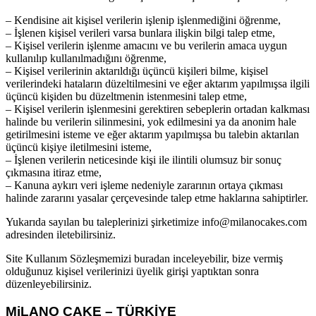
– Kendisine ait kişisel verilerin işlenip işlenmediğini öğrenme,
– İşlenen kişisel verileri varsa bunlara ilişkin bilgi talep etme,
– Kişisel verilerin işlenme amacını ve bu verilerin amaca uygun
kullanılıp kullanılmadığını öğrenme,
– Kişisel verilerinin aktarıldığı üçüncü kişileri bilme, kişisel
verilerindeki hataların düzeltilmesini ve eğer aktarım yapılmışsa ilgili
üçüncü kişiden bu düzeltmenin istenmesini talep etme,
– Kişisel verilerin işlenmesini gerektiren sebeplerin ortadan kalkması
halinde bu verilerin silinmesini, yok edilmesini ya da anonim hale
getirilmesini isteme ve eğer aktarım yapılmışsa bu talebin aktarılan
üçüncü kişiye iletilmesini isteme,
– İşlenen verilerin neticesinde kişi ile ilintili olumsuz bir sonuç
çıkmasına itiraz etme,
– Kanuna aykırı veri işleme nedeniyle zararının ortaya çıkması
halinde zararını yasalar çerçevesinde talep etme haklarına sahiptirler.
Yukarıda sayılan bu taleplerinizi şirketimize info@milanocakes.com
adresinden iletebilirsiniz.
Site Kullanım Sözleşmemizi buradan inceleyebilir, bize vermiş
olduğunuz kişisel verilerinizi üyelik girişi yaptıktan sonra
düzenleyebilirsiniz.
MiLANO CAKE – TÜRKİYE