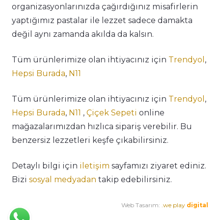
organizasyonlarınızda çağırdığınız misafirlerin
yaptığımız pastalar ile lezzet sadece damakta
değil aynı zamanda akılda da kalsın.
Tüm ürünlerimize olan ihtiyacınız için
Trendyol
,
Hepsi Burada
,
N11
Tüm ürünlerimize olan ihtiyacınız için
Trendyol
,
Hepsi Burada
,
N11
,
Çiçek Sepeti
online
mağazalarımızdan hızlıca sipariş verebilir. Bu
benzersiz lezzetleri keşfe çıkabilirsiniz.
Detaylı bilgi için
iletişim
sayfamızı ziyaret ediniz.
Bizi
sosyal medyadan
takip edebilirsiniz.
Web Tasarım:
.we play
digital
Premium Cafe
Market Ürünleri
Horeca