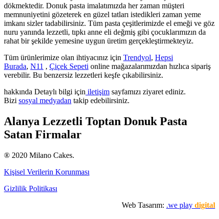
dökmektedir. Donuk pasta imalatımızda her zaman müşteri
memnuniyetini gözeterek en güzel tatları istedikleri zaman yeme
imkanı sizler tadabilirsiniz. Tüm pasta çeşitlerimizde el emeği ve göz
nuru yanında lezzetli, tıpkı anne eli değmiş gibi çocuklarımızın da
rahat bir şekilde yemesine uygun üretim gerçekleştirmekteyiz.
Tüm ürünlerimize olan ihtiyacınız için
Trendyol
,
Hepsi
Burada
,
N11
,
Çiçek Sepeti
online mağazalarımızdan hızlıca sipariş
verebilir. Bu benzersiz lezzetleri keşfe çıkabilirsiniz.
hakkında Detaylı bilgi için
iletişim
sayfamızı ziyaret ediniz.
Bizi
sosyal medyadan
takip edebilirsiniz.
Alanya Lezzetli Toptan Donuk Pasta
Satan Firmalar
® 2020 Milano Cakes.
Kişisel Verilerin Korunması
Gizlilik Politikası
Web Tasarım:
.we play
digital