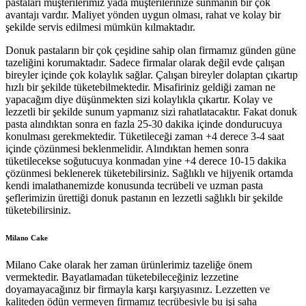
pastaları müşterilerimiz yada müşterilerinize sunmanın bir çok
avantajı vardır. Maliyet yönden uygun olması, rahat ve kolay bir
şekilde servis edilmesi mümkün kılmaktadır.
Donuk pastaların bir çok çeşidine sahip olan firmamız günden güne
tazeliğini korumaktadır. Sadece firmalar olarak değil evde çalışan
bireyler içinde çok kolaylık sağlar. Çalışan bireyler dolaptan çıkartıp
hızlı bir şekilde tüketebilmektedir. Misafiriniz geldiği zaman ne
yapacağım diye düşünmekten sizi kolaylıkla çıkartır. Kolay ve
lezzetli bir şekilde sunum yapmanız sizi rahatlatacaktır. Fakat donuk
pasta alındıktan sonra en fazla 25-30 dakika içinde dondurucuya
konulması gerekmektedir. Tüketileceği zaman +4 derece 3-4 saat
içinde çözünmesi beklenmelidir. Alındıktan hemen sonra
tüketilecekse soğutucuya konmadan yine +4 derece 10-15 dakika
çözünmesi beklenerek tüketebilirsiniz. Sağlıklı ve hijyenik ortamda
kendi imalathanemizde konusunda tecrübeli ve uzman pasta
şeflerimizin ürettiği donuk pastanın en lezzetli sağlıklı bir şekilde
tüketebilirsiniz.
Milano Cake
Milano Cake olarak her zaman ürünlerimiz tazeliğe önem
vermektedir. Bayatlamadan tüketebileceğiniz lezzetine
doyamayacağınız bir firmayla karşı karşıyasınız. Lezzetten ve
kaliteden ödün vermeyen firmamız tecrübesiyle bu işi saha