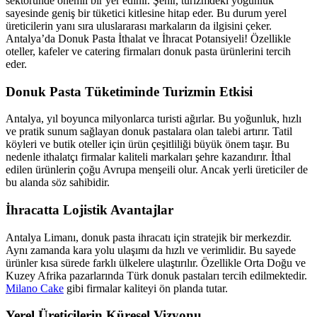
sektöründe önemli bir yer edinir. Şehir, turizmdeki yoğunluk
sayesinde geniş bir tüketici kitlesine hitap eder. Bu durum yerel
üreticilerin yanı sıra uluslararası markaların da ilgisini çeker.
Antalya’da Donuk Pasta İthalat ve İhracat Potansiyeli! Özellikle
oteller, kafeler ve catering firmaları donuk pasta ürünlerini tercih
eder.
Donuk Pasta Tüketiminde Turizmin Etkisi
Antalya, yıl boyunca milyonlarca turisti ağırlar. Bu yoğunluk, hızlı
ve pratik sunum sağlayan donuk pastalara olan talebi artırır. Tatil
köyleri ve butik oteller için ürün çeşitliliği büyük önem taşır. Bu
nedenle ithalatçı firmalar kaliteli markaları şehre kazandırır. İthal
edilen ürünlerin çoğu Avrupa menşeili olur. Ancak yerli üreticiler de
bu alanda söz sahibidir.
İhracatta Lojistik Avantajlar
Antalya Limanı, donuk pasta ihracatı için stratejik bir merkezdir.
Aynı zamanda kara yolu ulaşımı da hızlı ve verimlidir. Bu sayede
ürünler kısa sürede farklı ülkelere ulaştırılır. Özellikle Orta Doğu ve
Kuzey Afrika pazarlarında Türk donuk pastaları tercih edilmektedir.
Milano Cake
gibi firmalar kaliteyi ön planda tutar.
Yerel Üreticilerin Küresel Vizyonu