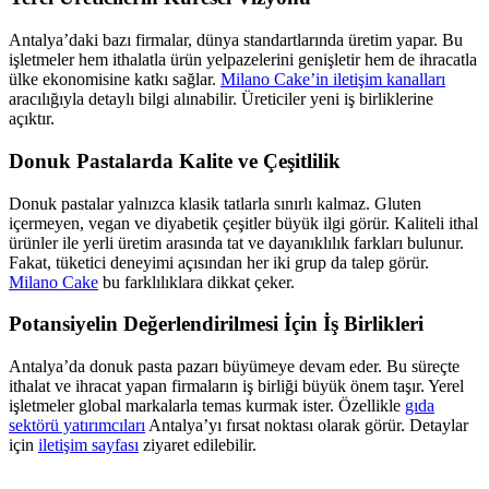
Antalya’daki bazı firmalar, dünya standartlarında üretim yapar. Bu
işletmeler hem ithalatla ürün yelpazelerini genişletir hem de ihracatla
ülke ekonomisine katkı sağlar.
Milano Cake’in iletişim kanalları
aracılığıyla detaylı bilgi alınabilir. Üreticiler yeni iş birliklerine
açıktır.
Donuk Pastalarda Kalite ve Çeşitlilik
Donuk pastalar yalnızca klasik tatlarla sınırlı kalmaz. Gluten
içermeyen, vegan ve diyabetik çeşitler büyük ilgi görür. Kaliteli ithal
ürünler ile yerli üretim arasında tat ve dayanıklılık farkları bulunur.
Fakat, tüketici deneyimi açısından her iki grup da talep görür.
Milano Cake
bu farklılıklara dikkat çeker.
Potansiyelin Değerlendirilmesi İçin İş Birlikleri
Antalya’da donuk pasta pazarı büyümeye devam eder. Bu süreçte
ithalat ve ihracat yapan firmaların iş birliği büyük önem taşır. Yerel
işletmeler global markalarla temas kurmak ister. Özellikle
gıda
sektörü yatırımcıları
Antalya’yı fırsat noktası olarak görür. Detaylar
için
iletişim sayfası
ziyaret edilebilir.