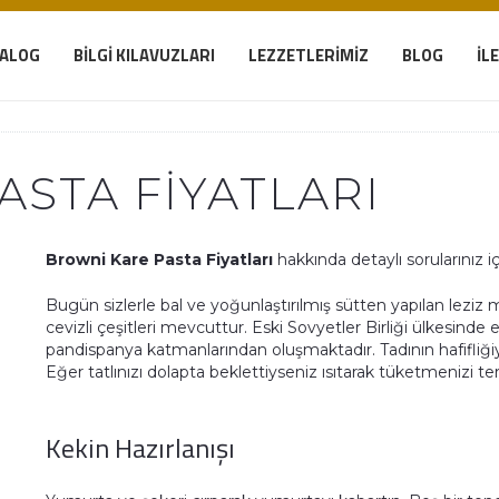
TALOG
BILGI KILAVUZLARI
LEZZETLERIMIZ
BLOG
İL
ASTA FIYATLARI
Browni Kare Pasta Fiyatları
hakkında detaylı sorularınız içi
Bugün sizlerle bal ve yoğunlaştırılmış sütten yapılan leziz m
cevizli çeşitleri mevcuttur. Eski Sovyetler Birliği ülkesinde 
pandispanya katmanlarından oluşmaktadır. Tadının hafifliğiyl
Eğer tatlınızı dolapta beklettiyseniz ısıtarak tüketmenizi te
Kekin Hazırlanışı