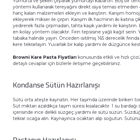
Yumurta ve şekeri çırparak yumurtayı kabartın. Boş bir ten
yöntemi kullanarak tereyağını direkt ısıya temas etmeden e
hariç kalan malzemeleri ekleyin ve karıştırın. Karışım homo
ekleyerek mikser ile çırpın. Karışım ilk hacminin iki katına ç
yedirerek fazla çırpmadan, tahta kaşık yardımı ile karıştırın.
en kolay yöntem olacaktır. Fırın tepsisine yağlı kağıt serin
tabaka halinde yayın. Önceden ısıtılmış 165 derecelik fırında
kere tekrarlayın. Yuvarlak bir kalıp yardımı ile düzgünce kes
Browni Kare Pasta Fiyatları
konusunda etkili ve hızlı çözü
detaylı cevaplar için bizlerle iletişime geçebilirsiniz.
Kondanse Sütün Hazırlanışı
Sütü orta ateşte kaynatın. Her taşımda üzerinde biriken to
Süt miktarı azaldıkça taşım süresi kısalacaktır. 1 su bardağ
içerisinde ince delikli süzgeç yardımı ile sütü süzün. Süzdüğ
tekrar ocağa alın. Kaynayınca ocaktan alıp soğutun. Sütün
Pastanın Hazırlanışı