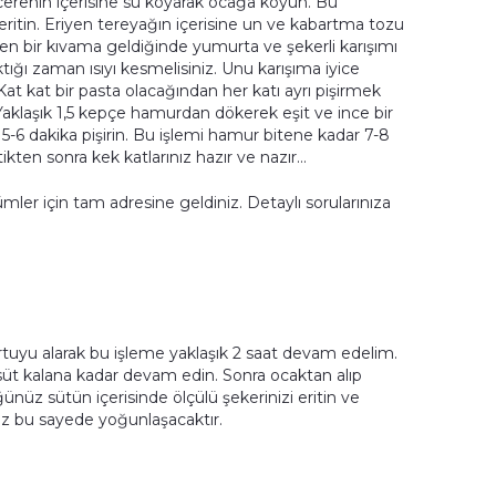
cerenin içerisine su koyarak ocağa koyun. Bu
ritin. Eriyen tereyağın içerisine un ve kabartma tozu
jen bir kıvama geldiğinde yumurta ve şekerli karışımı
ıktığı zaman ısıyı kesmelisiniz. Unu karışıma iyice
 Kat kat bir pasta olacağından her katı ayrı pişirmek
. Yaklaşık 1,5 kepçe hamurdan dökerek eşit ve ince bir
 5-6 dakika pişirin. Bu işlemi hamur bitene kadar 7-8
tikten sonra kek katlarınız hazır ve nazır…
mler için tam adresine geldiniz. Detaylı sorularınıza
rtuyu alarak bu işleme yaklaşık 2 saat devam edelim.
ı süt kalana kadar devam edin. Sonra ocaktan alıp
ünüz sütün içerisinde ölçülü şekerinizi eritin ve
üz bu sayede yoğunlaşacaktır.