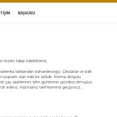
ETIŞIM
BAŞVURU
n bizleri takip edebilirsiniz.
arlenka tatlısından bahsedeceğiz. Çikolatalı ve ballı
en popüler olan eski bir tatlıdır. Krema dolgulu
e çay saatlerinin, altın günlerinin gözdesi olmuştur.
rcih ederiz. Hazırsanız tarif kısmına geçiyoruz…