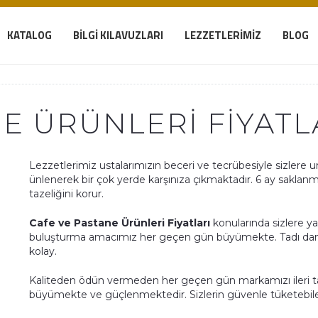
KATALOG
BILGI KILAVUZLARI
LEZZETLERIMIZ
BLOG
E ÜRÜNLERI FIYATL
Lezzetlerimiz ustalarımızın beceri ve tecrübesiyle sizlere 
ünlenerek bir çok yerde karşınıza çıkmaktadır. 6 ay sakla
tazeliğini korur.
Cafe ve Pastane Ürünleri Fiyatları
konularında sizlere y
buluşturma amacımız her geçen gün büyümekte. Tadı dama
kolay.
Kaliteden ödün vermeden her geçen gün markamızı ileri 
büyümekte ve güçlenmektedir. Sizlerin güvenle tüketebile