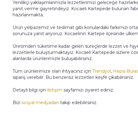
Yenilikçi yaklaşımlarımızla lezzetlerimizi geleceğe hazırlar
yanıt verme gayretindeyiz. Kocaeli Kartepede bulunan fabrik
hazırlanmakta.
Ürün yelpazemiz ve teslimat gibi konulardaki farkımızı or
sorunuza yanıt arıyoruz. Kocaelinin Kartepe ilçesinde ülke
Üretimden tüketime kadar gelen süreçlerde lezzet ve hijy
lezzetlerle buluşturmaktayız. Kocaeli Kartepede sizlere öze
alanlarda ürünlerimizle buluşabilirsiniz.
Tüm ürünlerimize olan ihtiyacınız için
Trendyol
,
Hepsi Bura
sipariş verebilir. Bu benzersiz lezzetleri keşfe çıkabilirsiniz.
Detaylı bilgi için
iletişim
sayfamızı ziyaret ediniz.
Bizi
sosyal medyadan
takip edebilirsiniz.