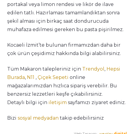
portakal veya limon rendesi ve likör de ilave
edilen tatlı. Hazırlaması tamamlandıktan sonra
şekil alması için birkaç saat dondurucuda
muhafaza edilmesi gereken bu pasta pişirilmez.
Kocaeli İzmit’te bulunan firmamızdan daha bir
çok ürün çeşidimiz hakkında bilgi alabilirsiniz.
Tüm Makaron talepleriniz için
Trendyol
,
Hepsi
Burada
,
N11
,
Çiçek Sepeti
online
mağazalarımızdan hızlıca sipariş verebilir. Bu
benzersiz lezzetleri keşfe çıkabilirsiniz.
Detaylı bilgi için
iletişim
sayfamızı ziyaret ediniz.
Bizi
sosyal medyadan
takip edebilirsiniz
Web Tasarım:
.we play
digital