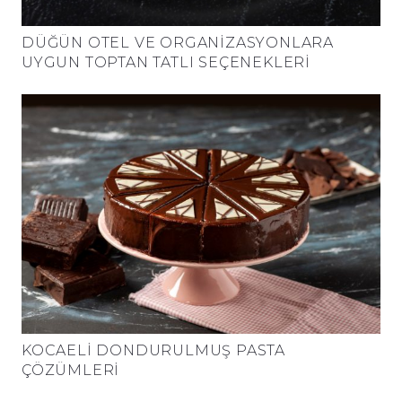
DÜĞÜN OTEL VE ORGANIZASYONLARA
UYGUN TOPTAN TATLI SEÇENEKLERI
KOCAELI DONDURULMUŞ PASTA
ÇÖZÜMLERI