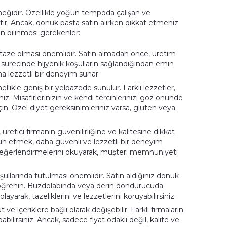
eçeneğidir. Özellikle yoğun tempoda çalışan ve
htir. Ancak, donuk pasta satın alırken dikkat etmeniz
en bilinmesi gerekenler:
ve taze olması önemlidir. Satın almadan önce, üretim
m sürecinde hijyenik koşulların sağlandığından emin
ha lezzetli bir deneyim sunar.
ellikle geniş bir yelpazede sunulur. Farklı lezzetler,
iz. Misafirlerinizin ve kendi tercihlerinizi göz önünde
çin. Özel diyet gereksinimleriniz varsa, gluten veya
 üretici firmanın güvenilirliğine ve kalitesine dikkat
rcih etmek, daha güvenli ve lezzetli bir deneyim
 değerlendirmelerini okuyarak, müşteri memnuniyeti
ullarında tutulması önemlidir. Satın aldığınız donuk
ü öğrenin. Buzdolabında veya derin dondurucuda
arak, tazeliklerini ve lezzetlerini koruyabilirsiniz.
ve içeriklere bağlı olarak değişebilir. Farklı firmaların
abilirsiniz. Ancak, sadece fiyat odaklı değil, kalite ve