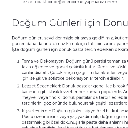
lezzet odaklı bir değerlendirme yapmanız önem
Doğum Günleri için Donuk
Doğum günleri, sevdiklerimizle bir araya geldiğimiz, kutlam
günleri daha da unutulmaz kılmak için tatlı bir sürpriz yapma
İşte doğum günleri için donuk pasta tercih ederken dikkat
Tema ve Dekorasyon: Doğum günü partisi temanıza 
fazla eğlence ve görsel çekicilik katar. Renkli ve süs
canlandırabilir. Çocuklar için çizgi film karakterleri vey
için ise şık ve sofistike dekorasyonlar tercih edilebilir.
Lezzet Seçenekleri: Donuk pastalar genellikle birçok far
karamelli gibi klasik lezzetler her zaman popülerdir. An
meyveli veya fındıklı donuk pastalar da tercih edilebi
tercihlerini göz önünde bulundurarak çeşitli lezzetlerde
Kişiselleştirme: Doğum günleri, kişiye özel bir kutlama
Pasta üzerine isim veya yaş yazdırmak, doğum günü ç
bastırmak gibi özel dokunuşlarla pasta daha anlamlı hal
sahibine kendisini özel hissettirir ve hatırlanacak bir 