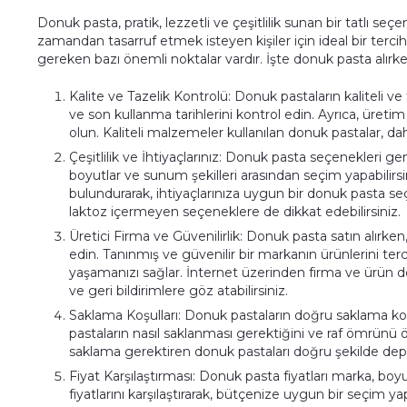
Donuk pasta, pratik, lezzetli ve çeşitlilik sunan bir tatlı s
zamandan tasarruf etmek isteyen kişiler için ideal bir terci
gereken bazı önemli noktalar vardır. İşte donuk pasta alırk
Kalite ve Tazelik Kontrolü: Donuk pastaların kaliteli 
ve son kullanma tarihlerini kontrol edin. Ayrıca, üreti
olun. Kaliteli malzemeler kullanılan donuk pastalar, da
Çeşitlilik ve İhtiyaçlarınız: Donuk pasta seçenekleri gen
boyutlar ve sunum şekilleri arasından seçim yapabilirsin
bulundurarak, ihtiyaçlarınıza uygun bir donuk pasta se
laktoz içermeyen seçeneklere de dikkat edebilirsiniz.
Üretici Firma ve Güvenilirlik: Donuk pasta satın alırken,
edin. Tanınmış ve güvenilir bir markanın ürünlerini te
yaşamanızı sağlar. İnternet üzerinden firma ve ürün
ve geri bildirimlere göz atabilirsiniz.
Saklama Koşulları: Donuk pastaların doğru saklama koş
pastaların nasıl saklanması gerektiğini ve raf ömrün
saklama gerektiren donuk pastaları doğru şekilde depolay
Fiyat Karşılaştırması: Donuk pasta fiyatları marka, boyut 
fiyatlarını karşılaştırarak, bütçenize uygun bir seçim yap