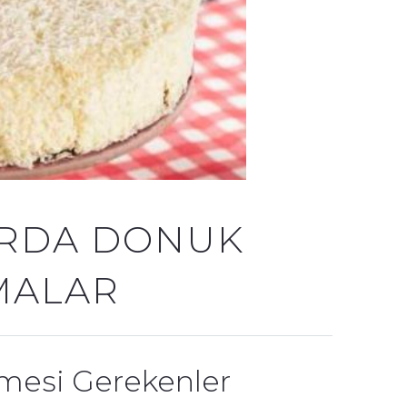
ARDA DONUK
MALAR
nmesi Gerekenler