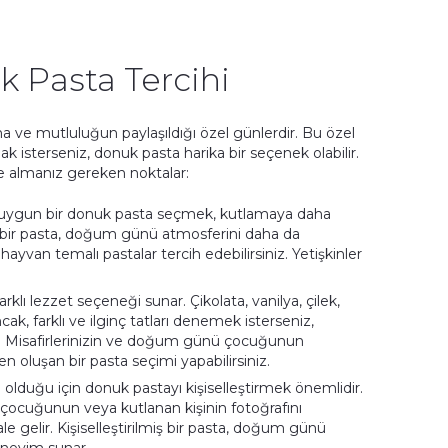
 Pasta Tercihi
a ve mutluluğun paylaşıldığı özel günlerdir. Bu özel
k isterseniz, donuk pasta harika bir seçenek olabilir.
e almanız gereken noktalar:
uygun bir donuk pasta seçmek, kutlamaya daha
lü bir pasta, doğum günü atmosferini daha da
a hayvan temalı pastalar tercih edebilirsiniz. Yetişkinler
klı lezzet seçeneği sunar. Çikolata, vanilya, çilek,
cak, farklı ve ilginç tatları denemek isterseniz,
lir. Misafirlerinizin ve doğum günü çocuğunun
n oluşan bir pasta seçimi yapabilirsiniz.
 olduğu için donuk pastayı kişiselleştirmek önemlidir.
ocuğunun veya kutlanan kişinin fotoğrafını
e gelir. Kişiselleştirilmiş bir pasta, doğum günü
deneyim sunar.