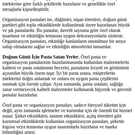
isteklerine göre farklı şekillerde hazırlanır ve genellikle özel
mesajlarla kişiselleştirilir.
Organizasyon pastaları ise, düğünler, nişan törenleri, doğum günü
partileri gibi toplu etkinliklerde kullanılmak üzere hazırlanan büyük
ve şık pastalardır. Bu pastalar, davetli sayısına göre özel olarak
tasarlanır ve etkinliğin temasına uygun dekorasyonlarla süslenir.
Organizasyon pastaları, etkinliğe katılanların unutulmaz bir anıya
sahip olmalarını sağlar ve etkinliğin atmosferini tamamlar.
Doğum Günü İçin Pasta Satan Yerler
, Özel pasta ve
organizasyon pastalarının hazırlanmasında kullanılan malzemelerin
kalitesi ve pasta ustalarının becerisi, pastaların lezzeti ve görünümü
açısından büyük önem taşır. İyi bir pasta ustası, müşterilerin
isteklerini doğru anlamak ve onlara en uygun pasta çeşitlerini
sunmak için özenle çalışır. Aynı zamanda, pasta ustaları, sağlığa
zarar vermeyecek kaliteli malzemeler kullanarak hijyenik ve güvenli
pastalar hazırlarlar.
Özel pasta ve organizasyon pastaları, sadece bireysel tüketim için
değil, aynı zamanda işletmeler ve kurumlar için de önemli bir hizmet
sunar. Şirket etkinlikleri, tanıtım etkinlikleri, açılış törenleri gibi
kurumsal etkinliklerde kullanılan organizasyon pastaları, şirketin
logosu veya temasına uygun tasarımlarla hazırlanır ve marka
bilinirliğini artırır.