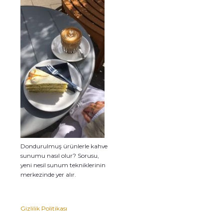
Dondurulmuş ürünlerle kahve
sunumu nasıl olur? Sorusu,
yeni nesil sunum tekniklerinin
merkezinde yer alır.
Gizlilik Politikası
Premium Cafe
Market Ürünleri