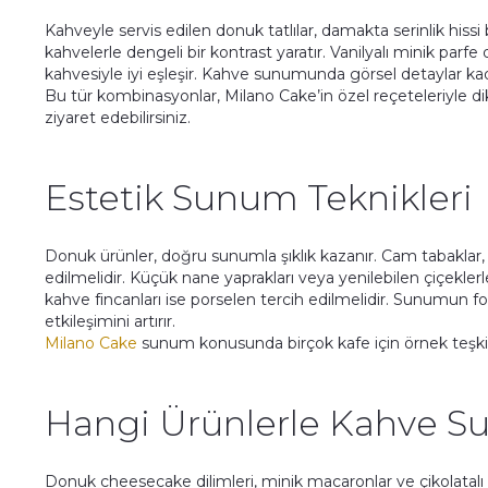
Kahveyle servis edilen donuk tatlılar, damakta serinlik hissi 
kahvelerle dengeli bir kontrast yaratır. Vanilyalı minik parfe
kahvesiyle iyi eşleşir. Kahve sunumunda görsel detaylar k
Bu tür kombinasyonlar, Milano Cake’in özel reçeteleriyle di
ziyaret edebilirsiniz.
Estetik Sunum Teknikleri
Donuk ürünler, doğru sunumla şıklık kazanır. Cam tabaklar, 
edilmelidir. Küçük nane yaprakları veya yenilebilen çiçekle
kahve fincanları ise porselen tercih edilmelidir. Sunumun 
etkileşimini artırır.
Milano Cake
sunum konusunda birçok kafe için örnek teşkil
Hangi Ürünlerle Kahve Su
Donuk cheesecake dilimleri, minik macaronlar ve çikolatalı 