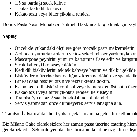
1,5 su bardağı sıcak kahve
1 paket kedi dili bisküvi
Kakao tozu veya bitter çikolata rendesi
Donuk Pasta Nasıl Muhafaza Edilmeli Hakkında bilgi almak için sayfa
Yapılışı
Öncelikle yukarıdaki ölçülere göre mozaik pasta malzemelerini 
Ardından yumurta sarılarını ve toz şekeri mikser yardımıyla kr
Mascarpone peynirini yumurta karışımına ilave edin ve karıştırı
Sıcak kahveyi bir kaseye dökün.
Kedi dili bisküvilerini tek tek kahveye batırın ve dik bir şekilde
Bisküvilerin üzerine hazırladığınız kremayı dökün ve spatula ile
Bir kat daha bisküvi dizin ve tekrar krema dökün.
Kalan kedi dili bisküvilerini kahveye batırarak en üst katın üzer
Kakao tozu veya bitter çikolata rendesi ile süsleyin.
Tiramisu’yu en az 2 saat buzdolabında dinlendirin.
Servis yapmadan önce dilimleyerek servis tabağına alın.
Tiramisu, İtalyanca’da “beni yukarı çek” anlamına gelen bir kelime olup,
Biz Milano Cake olarak sizlere her zaman pasta üzerine catering hizme
gerekmektedir. Sektörde yer alan her firmanın kendine özgü bir çalışm