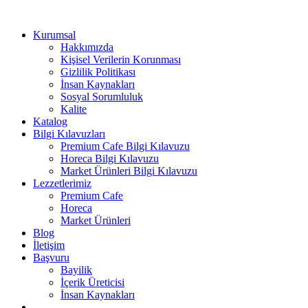
Kurumsal
Hakkımızda
Kişisel Verilerin Korunması
Gizlilik Politikası
İnsan Kaynakları
Sosyal Sorumluluk
Kalite
Katalog
Bilgi Kılavuzları
Premium Cafe Bilgi Kılavuzu
Horeca Bilgi Kılavuzu
Market Ürünleri Bilgi Kılavuzu
Lezzetlerimiz
Premium Cafe
Horeca
Market Ürünleri
Blog
İletişim
Başvuru
Bayilik
İçerik Üreticisi
İnsan Kaynakları