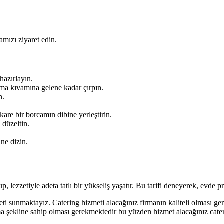
mızı ziyaret edin.
hazırlayın.
ema kıvamına gelene kadar çırpın.
n.
 kare bir borcamın dibine yerleştirin.
 düzeltin.
ine dizin.
 lezzetiyle adeta tatlı bir yükseliş yaşatır. Bu tarifi deneyerek, evde pr
ti sunmaktayız. Catering hizmeti alacağınız firmanın kaliteli olması g
a şekline sahip olması gerekmektedir bu yüzden hizmet alacağınız cater