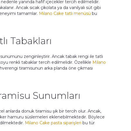
 nedenle yanında hafif içecekler tercih edilmelidir.
akalanır. Ancak sıcak çikolata ya da vanilyalı süt gibi
, deneyimi tamamlar.
Milano Cake tatlı menüsü
bu
ı Tabakları
su sunumunu zenginleştirir. Ancak tabak rengi ile tatlı
koyu renkli tabaklar tercih edilmelidir. Özellikle
Milano
 kahverengi tiramisunun arka planda öne çıkması
iramisu Sunumları
 anlarda donuk tiramisu şık bir tercih olur. Ancak,
 şeker hamuru süslemeleri eklenebilmektedir. Böylece
edilmektedir.
Milano Cake pasta siparişleri
bu tür