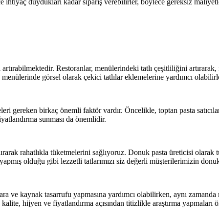
ce ihtiyaç duydukları kadar sipariş verebilirler, böylece gereksiz maliyetle
artırabilmektedir. Restoranlar, menülerindeki tatlı çeşitliliğini artırarak
n menülerinde görsel olarak çekici tatlılar eklemelerine yardımcı olabilirl
eleri gereken birkaç önemli faktör vardır. Öncelikle, toptan pasta satıcıl
 fiyatlandırma sunması da önemlidir.
rarak rahatlıkla tüketmelerini sağlıyoruz. Donuk pasta üreticisi olarak
 yapmış olduğu gibi lezzetli tatlarımızı siz değerli müşterilerimizin don
, para ve kaynak tasarrufu yapmasına yardımcı olabilirken, aynı zamanda 
 kalite, hijyen ve fiyatlandırma açısından titizlikle araştırma yapmaları 