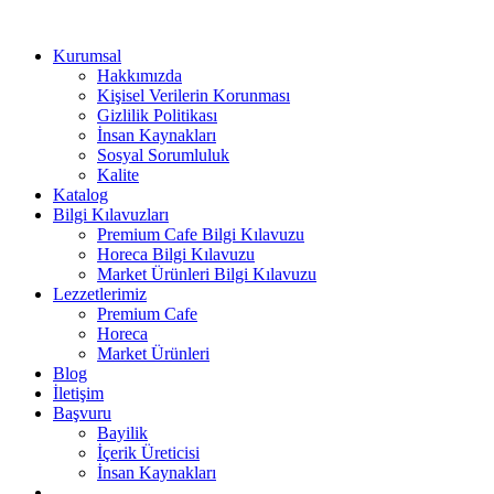
Kurumsal
Hakkımızda
Kişisel Verilerin Korunması
Gizlilik Politikası
İnsan Kaynakları
Sosyal Sorumluluk
Kalite
Katalog
Bilgi Kılavuzları
Premium Cafe Bilgi Kılavuzu
Horeca Bilgi Kılavuzu
Market Ürünleri Bilgi Kılavuzu
Lezzetlerimiz
Premium Cafe
Horeca
Market Ürünleri
Blog
İletişim
Başvuru
Bayilik
İçerik Üreticisi
İnsan Kaynakları