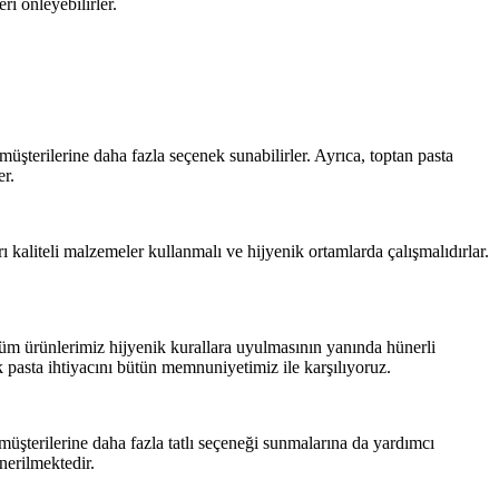
ri önleyebilirler.
, müşterilerine daha fazla seçenek sunabilirler. Ayrıca, toptan pasta
er.
arı kaliteli malzemeler kullanmalı ve hijyenik ortamlarda çalışmalıdırlar.
 tüm ürünlerimiz hijyenik kurallara uyulmasının yanında hünerli
uk pasta ihtiyacını bütün memnuniyetimiz ile karşılıyoruz.
müşterilerine daha fazla tatlı seçeneği sunmalarına da yardımcı
önerilmektedir.