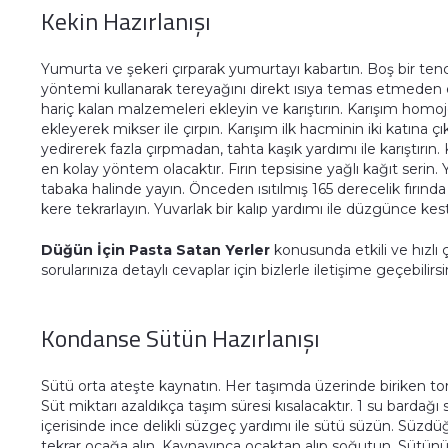
Kekin Hazırlanışı
Yumurta ve şekeri çırparak yumurtayı kabartın. Boş bir ten
yöntemi kullanarak tereyağını direkt ısıya temas etmeden e
hariç kalan malzemeleri ekleyin ve karıştırın. Karışım homo
ekleyerek mikser ile çırpın. Karışım ilk hacminin iki katına ç
yedirerek fazla çırpmadan, tahta kaşık yardımı ile karıştırın.
en kolay yöntem olacaktır. Fırın tepsisine yağlı kağıt serin
tabaka halinde yayın. Önceden ısıtılmış 165 derecelik fırında
kere tekrarlayın. Yuvarlak bir kalıp yardımı ile düzgünce kes
Düğün İçin Pasta Satan Yerler
konusunda etkili ve hızlı
sorularınıza detaylı cevaplar için bizlerle iletişime geçebilirsi
Kondanse Sütün Hazırlanışı
Sütü orta ateşte kaynatın. Her taşımda üzerinde biriken to
Süt miktarı azaldıkça taşım süresi kısalacaktır. 1 su bardağ
içerisinde ince delikli süzgeç yardımı ile sütü süzün. Süzdüğ
tekrar ocağa alın. Kaynayınca ocaktan alıp soğutun. Sütün