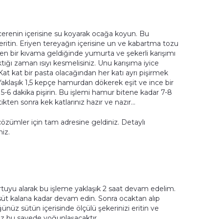
cerenin içerisine su koyarak ocağa koyun. Bu
ritin. Eriyen tereyağın içerisine un ve kabartma tozu
jen bir kıvama geldiğinde yumurta ve şekerli karışımı
ıktığı zaman ısıyı kesmelisiniz. Unu karışıma iyice
 Kat kat bir pasta olacağından her katı ayrı pişirmek
. Yaklaşık 1,5 kepçe hamurdan dökerek eşit ve ince bir
 5-6 dakika pişirin. Bu işlemi hamur bitene kadar 7-8
tikten sonra kek katlarınız hazır ve nazır…
 çözümler için tam adresine geldiniz. Detaylı
niz.
rtuyu alarak bu işleme yaklaşık 2 saat devam edelim.
ı süt kalana kadar devam edin. Sonra ocaktan alıp
ünüz sütün içerisinde ölçülü şekerinizi eritin ve
üz bu sayede yoğunlaşacaktır.