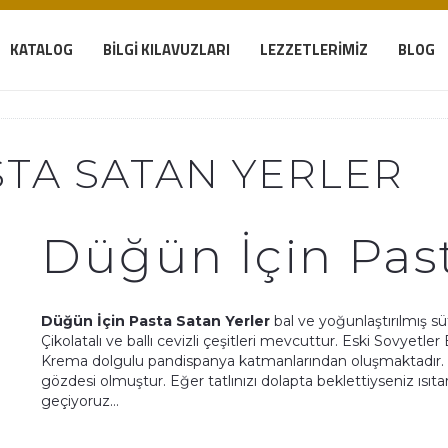
KATALOG
BILGI KILAVUZLARI
LEZZETLERIMIZ
BLOG
STA SATAN YERLER
Düğün İçin Past
Düğün İçin Pasta Satan Yerler
bal ve yoğunlaştırılmış s
Çikolatalı ve ballı cevizli çeşitleri mevcuttur. Eski Sovyetler B
Krema dolgulu pandispanya katmanlarından oluşmaktadır. Tadı
gözdesi olmuştur. Eğer tatlınızı dolapta beklettiyseniz ısıta
geçiyoruz…