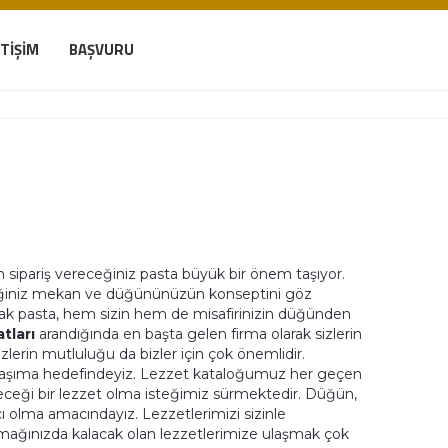
ETIŞIM
BAŞVURU
n sipariş vereceğiniz pasta büyük bir önem taşıyor.
ceğiniz mekan ve düğününüzün konseptini göz
k pasta, hem sizin hem de misafirinizin düğünden
tları
arandığında en başta gelen firma olarak sizlerin
lerin mutluluğu da bizler için çok önemlidir.
taşıma hedefindeyiz. Lezzet kataloğumuz her geçen
ceği bir lezzet olma isteğimiz sürmektedir. Düğün,
ı olma amacındayız. Lezzetlerimizi sizinle
ğınızda kalacak olan lezzetlerimize ulaşmak çok