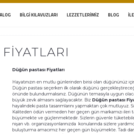
TALOG
BILGI KILAVUZLARI
LEZZETLERIMIZ
BLOG
İL
FIYATLARI
Düğün pastası Fiyatları
Hayatınızın en mutlu günlerinden birisi olan düğününüz içi
Düğün pastası seçerken ilk olarak düğünü gerçekleştire
önünde bulundurmalısınız. Düğünün temasıyla uygun olaca
büyük zevk almasını sağlayacaktır. Biz
Düğün pastası Fiya
hayalindeki pasta tasarımlarını yapmaktan çok mutluyuz. Siz
Kaliteden ödün vermeden her geçen gün markamızı ileri 
büyümekte ve güçlenmektedir. Sizlerin güvenle tüketebile
nişan vb. organizasyonlarınızda
konularında sizlere yardımc
buluşturma amacımız her geçen gün büyümekte. Tadı dama