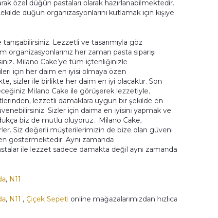
arak özel düğün pastaları olarak hazırlanabilmektedir.
l şekilde düğün organizasyonlarını kutlamak için kişiye
 tanışabilirsiniz. Lezzetli ve tasarımıyla göz
. Tüm organizasyonlarınız her zaman pasta siparişi
irsiniz. Milano Cake’ye tüm içtenliğinizle
eri için her daim en iyisi olmaya özen
te, sizler ile birlikte her daim en iyi olacaktır. Son
eceğiniz Milano Cake ile görüşerek lezzetiyle,
eşitlerinden, lezzetli damaklara uygun bir şekilde en
enebilirsiniz. Sizler için daima en iyisini yapmak ve
oldukça biz de mutlu oluyoruz. Milano Cake,
ler. Siz değerli müşterilerimizin de bize olan güveni
 özen göstermektedir. Aynı zamanda
pastalar ile lezzet sadece damakta değil aynı zamanda
da
,
N11
da
,
N11
,
Çiçek Sepeti
online mağazalarımızdan hızlıca