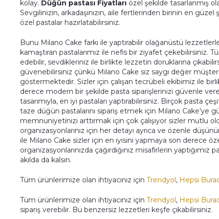
kolay.
Düğün pastası Fiyatları
özel şekilde tasarlanmış ol
Sevgilinizin, arkadaşınızın, aile fertlerinden birinin en güze
özel pastalar hazırlatabilirsiniz.
Bunu Milano Cake farkı ile yaptırabilir olağanüstü lezzetlerle
kamaştıran pastalarımız
ile nefis bir ziyafet çekebilirsiniz
edebilir, sevdikleriniz ile birlikte lezzetin doruklarına çıkabil
güvenebilirsiniz çünkü Milano Cake siz saygı değer müşteril
göstermektedir. Sizler için çalışan tecrübeli ekibimiz ile birlik
derece modern bir şekilde pasta siparişlerinizi güvenle ver
tasarımıyla, en iyi pastaları yaptırabilirsiniz. Birçok pasta ç
taze düğün pastalarını sipariş etmek için Milano Cake’ye güv
memnuniyetinizi arttırmak için çok çalışıyor sizler mutlu 
organizasyonlarınız için her detayı ayrıca ve özenle düşünür
ile Milano Cake sizler için en iyisini yapmaya son derece
organizasyonlarınızda çağırdığınız misafirlerin yaptığımız 
akılda da kalsın.
Tüm ürünlerimize olan ihtiyacınız için
Trendyol
,
Hepsi Bura
Tüm ürünlerimize olan ihtiyacınız için
Trendyol
,
Hepsi Bura
sipariş verebilir. Bu benzersiz lezzetleri keşfe çıkabilirsiniz.