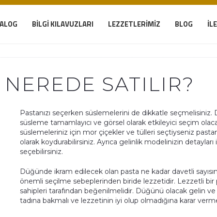
TALOG
BILGI KILAVUZLARI
LEZZETLERIMIZ
BLOG
İL
 NEREDE SATILIR?
Pastanızı seçerken süslemelerini de dikkatle seçmelisini
süsleme tamamlayıcı ve görsel olarak etkileyici seçim olac
süslemeleriniz için mor çiçekler ve tülleri seçtiyseniz past
olarak koydurabilirsiniz. Ayrıca gelinlik modelinizin detayları
seçebilirsiniz.
Düğünde ikram edilecek olan pasta ne kadar davetli sayısı
önemli seçilme sebeplerinden biride lezzetidir. Lezzetli 
sahipleri tarafından beğenilmelidir. Düğünü olacak gelin 
tadına bakmalı ve lezzetinin iyi olup olmadığına karar vermel