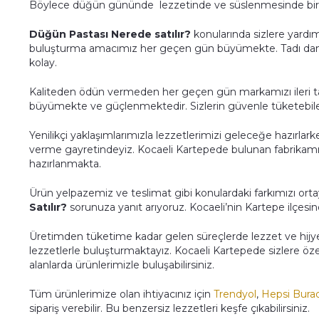
Böylece düğün gününde lezzetinde ve süslenmesinde bir
Düğün Pastası Nerede satılır?
konularında sizlere yardı
buluşturma amacımız her geçen gün büyümekte. Tadı dama
kolay.
Kaliteden ödün vermeden her geçen gün markamızı ileri 
büyümekte ve güçlenmektedir. Sizlerin güvenle tüketebile
Yenilikçi yaklaşımlarımızla lezzetlerimizi geleceğe hazırlar
verme gayretindeyiz. Kocaeli Kartepede bulunan fabrikamızd
hazırlanmakta.
Ürün yelpazemiz ve teslimat gibi konulardaki farkımızı or
Satılır?
sorunuza yanıt arıyoruz. Kocaeli’nin Kartepe ilçes
Üretimden tüketime kadar gelen süreçlerde lezzet ve hijy
lezzetlerle buluşturmaktayız. Kocaeli Kartepede sizlere öze
alanlarda ürünlerimizle buluşabilirsiniz.
Tüm ürünlerimize olan ihtiyacınız için
Trendyol
,
Hepsi Bura
sipariş verebilir. Bu benzersiz lezzetleri keşfe çıkabilirsiniz.