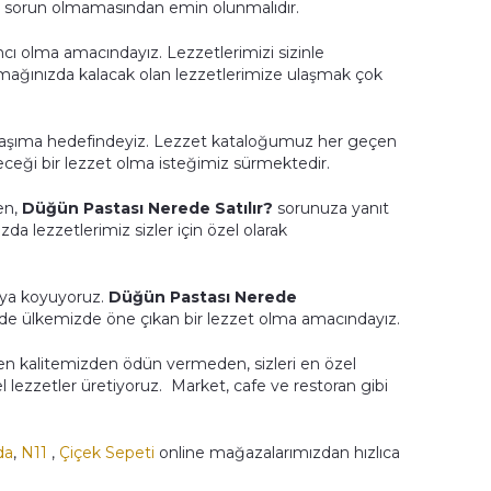
 sorun olmamasından emin olunmalıdır.
mcı olma amacındayız. Lezzetlerimizi sizinle
ğınızda kalacak olan lezzetlerimize ulaşmak çok
taşıma hedefindeyiz. Lezzet kataloğumuz her geçen
ceği bir lezzet olma isteğimiz sürmektedir.
ken,
Düğün Pastası Nerede Satılır?
sorunuza yanıt
a lezzetlerimiz sizler için özel olarak
taya koyuyoruz.
Düğün Pastası Nerede
inde ülkemizde öne çıkan bir lezzet olma amacındayız.
en kalitemizden ödün vermeden, sizleri en özel
l lezzetler üretiyoruz. Market, cafe ve restoran gibi
da
,
N11
,
Çiçek Sepeti
online mağazalarımızdan hızlıca