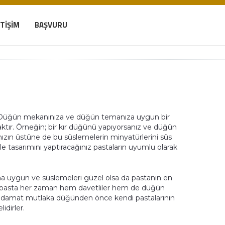
ETIŞIM
BAŞVURU
z. Düğün mekanınıza ve düğün temanıza uygun bir
aktır. Örneğin; bir kır düğünü yapıyorsanız ve düğün
anızın üstüne de bu süslemelerin minyatürlerini süs
 ile tasarımını yaptıracağınız pastaların uyumlu olarak
na uygun ve süslemeleri güzel olsa da pastanın en
bir pasta her zaman hem davetliler hem de düğün
ve damat mutlaka düğünden önce kendi pastalarının
idirler.