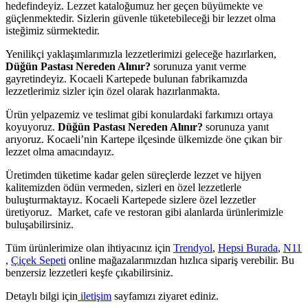
hedefindeyiz. Lezzet kataloğumuz her geçen büyümekte ve
güçlenmektedir. Sizlerin güvenle tüketebileceği bir lezzet olma
isteğimiz sürmektedir.
Yenilikçi yaklaşımlarımızla lezzetlerimizi geleceğe hazırlarken,
Düğün Pastası Nereden Alınır?
sorunuza yanıt verme
gayretindeyiz. Kocaeli Kartepede bulunan fabrikamızda
lezzetlerimiz sizler için özel olarak hazırlanmakta.
Ürün yelpazemiz ve teslimat gibi konulardaki farkımızı ortaya
koyuyoruz.
Düğün Pastası Nereden Alınır?
sorunuza yanıt
arıyoruz. Kocaeli’nin Kartepe ilçesinde ülkemizde öne çıkan bir
lezzet olma amacındayız.
Üretimden tüketime kadar gelen süreçlerde lezzet ve hijyen
kalitemizden ödün vermeden, sizleri en özel lezzetlerle
buluşturmaktayız. Kocaeli Kartepede sizlere özel lezzetler
üretiyoruz. Market, cafe ve restoran gibi alanlarda ürünlerimizle
buluşabilirsiniz.
Tüm ürünlerimize olan ihtiyacınız için
Trendyol
,
Hepsi Burada
,
N11
,
Çiçek Sepeti
online mağazalarımızdan hızlıca sipariş verebilir. Bu
benzersiz lezzetleri keşfe çıkabilirsiniz.
Detaylı bilgi için
iletişim
sayfamızı ziyaret ediniz.