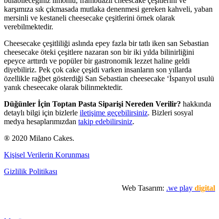
bulabileceğiniz limonlu, frambuazlı cheescake çeşitlerini ve
karşımıza sık çıkmasada mutlaka denenmesi gereken kahveli, yaban
mersinli ve kestaneli cheesecake çeşitlerini örnek olarak
verebilmektedir.
Cheesecake çeşitliliği aslında epey fazla bir tatlı iken san Sebastian
cheesecake öteki çeşitlere nazaran son bir iki yılda bilinirliğini
epeyce arttırdı ve popüler bir gastronomik lezzet haline geldi
diyebiliriz. Pek çok cake çeşidi varken insanların son yıllarda
özellikle rağbet gösterdiği San Sebastian cheesecake ‘İspanyol usulü
yanık cheseecake olarak bilinmektedir.
Düğünler İçin Toptan Pasta Siparişi Nereden Verilir?
hakkında
detaylı bilgi için bizlerle
iletişime geçebilirsiniz
. Bizleri sosyal
medya hesaplarımızdan
takip edebilirsiniz
.
® 2020 Milano Cakes.
Kişisel Verilerin Korunması
Gizlilik Politikası
Web Tasarım:
.we play
digital
Premium Cafe
Market Ürünleri
Horeca