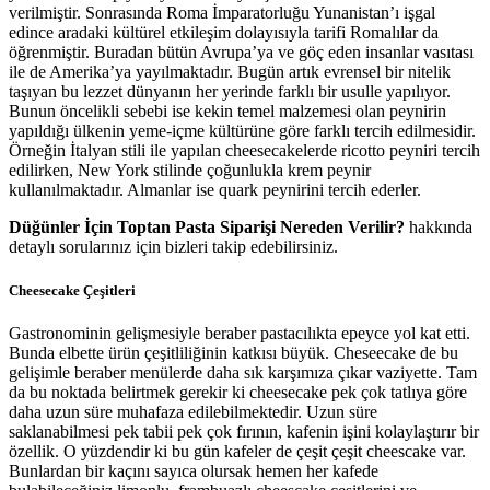
verilmiştir. Sonrasında Roma İmparatorluğu Yunanistan’ı işgal
edince aradaki kültürel etkileşim dolayısıyla tarifi Romalılar da
öğrenmiştir. Buradan bütün Avrupa’ya ve göç eden insanlar vasıtası
ile de Amerika’ya yayılmaktadır. Bugün artık evrensel bir nitelik
taşıyan bu lezzet dünyanın her yerinde farklı bir usulle yapılıyor.
Bunun öncelikli sebebi ise kekin temel malzemesi olan peynirin
yapıldığı ülkenin yeme-içme kültürüne göre farklı tercih edilmesidir.
Örneğin İtalyan stili ile yapılan cheesecakelerde ricotto peyniri tercih
edilirken, New York stilinde çoğunlukla krem peynir
kullanılmaktadır. Almanlar ise quark peynirini tercih ederler.
Düğünler İçin Toptan Pasta Siparişi Nereden Verilir?
hakkında
detaylı sorularınız için bizleri takip edebilirsiniz.
Cheesecake Çeşitleri
Gastronominin gelişmesiyle beraber pastacılıkta epeyce yol kat etti.
Bunda elbette ürün çeşitliliğinin katkısı büyük. Cheseecake de bu
gelişimle beraber menülerde daha sık karşımıza çıkar vaziyette. Tam
da bu noktada belirtmek gerekir ki cheesecake pek çok tatlıya göre
daha uzun süre muhafaza edilebilmektedir. Uzun süre
saklanabilmesi pek tabii pek çok fırının, kafenin işini kolaylaştırır bir
özellik. O yüzdendir ki bu gün kafeler de çeşit çeşit cheescake var.
Bunlardan bir kaçını sayıca olursak hemen her kafede