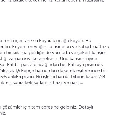
yseniz ısıtarak tüketmenizi tercih ederiz. Hazırsanız
cerenin içerisine su koyarak ocağa koyun. Bu
ritin. Eriyen tereyağın içerisine un ve kabartma tozu
jen bir kıvama geldiğinde yumurta ve şekerli karışımı
ıktığı zaman ısıyı kesmelisiniz. Unu karışıma iyice
 Kat kat bir pasta olacağından her katı ayrı pişirmek
. Yaklaşık 1,5 kepçe hamurdan dökerek eşit ve ince bir
 5-6 dakika pişirin. Bu işlemi hamur bitene kadar 7-8
tikten sonra kek katlarınız hazır ve nazır…
ı çözümler için tam adresine geldiniz. Detaylı
niz.