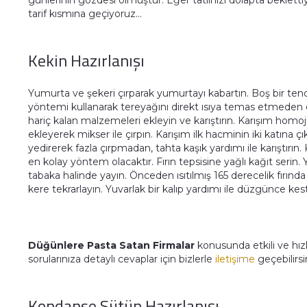
günlerinin gözdesi olmuştur. Eğer tatlınızı dolapta bekletti
tarif kısmına geçiyoruz…
Kekin Hazırlanışı
Yumurta ve şekeri çırparak yumurtayı kabartın. Boş bir ten
yöntemi kullanarak tereyağını direkt ısıya temas etmeden e
hariç kalan malzemeleri ekleyin ve karıştırın. Karışım homo
ekleyerek mikser ile çırpın. Karışım ilk hacminin iki katına ç
yedirerek fazla çırpmadan, tahta kaşık yardımı ile karıştırın.
en kolay yöntem olacaktır. Fırın tepsisine yağlı kağıt serin
tabaka halinde yayın. Önceden ısıtılmış 165 derecelik fırında
kere tekrarlayın. Yuvarlak bir kalıp yardımı ile düzgünce kes
Düğünlere Pasta Satan Firmalar
konusunda etkili ve hızl
sorularınıza detaylı cevaplar için bizlerle
iletişime
geçebilirsi
Kondanse Sütün Hazırlanışı