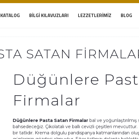
KATALOG
BILGI KILAVUZLARI
LEZZETLERIMIZ
BLOG
TA SATAN FIRMALA
Düğünlere Past
Firmalar
Düğünlere Pasta Satan Firmalar
bal ve yoğunlaştırılmış
bahsedeceğiz. Çikolatalı ve ballı cevizli çeşitleri mevcuttur.
bir tatlıdır. Krema dolgulu pandispanya katmanlarından oluşma