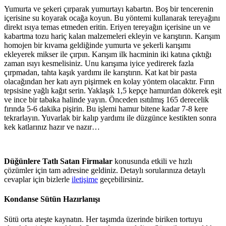
Yumurta ve şekeri çırparak yumurtayı kabartın. Boş bir tencerenin
içerisine su koyarak ocağa koyun. Bu yöntemi kullanarak tereyağını
direkt ısıya temas etmeden eritin. Eriyen tereyağın içerisine un ve
kabartma tozu hariç kalan malzemeleri ekleyin ve karıştırın. Karışım
homojen bir kıvama geldiğinde yumurta ve şekerli karışımı
ekleyerek mikser ile çırpın. Karışım ilk hacminin iki katına çıktığı
zaman ısıyı kesmelisiniz. Unu karışıma iyice yedirerek fazla
çırpmadan, tahta kaşık yardımı ile karıştırın. Kat kat bir pasta
olacağından her katı ayrı pişirmek en kolay yöntem olacaktır. Fırın
tepsisine yağlı kağıt serin. Yaklaşık 1,5 kepçe hamurdan dökerek eşit
ve ince bir tabaka halinde yayın. Önceden ısıtılmış 165 derecelik
fırında 5-6 dakika pişirin. Bu işlemi hamur bitene kadar 7-8 kere
tekrarlayın. Yuvarlak bir kalıp yardımı ile düzgünce kestikten sonra
kek katlarınız hazır ve nazır…
Düğünlere Tatlı Satan Firmalar
konusunda etkili ve hızlı
çözümler için tam adresine geldiniz. Detaylı sorularınıza detaylı
cevaplar için bizlerle
iletişime
geçebilirsiniz.
Kondanse Sütün Hazırlanışı
Sütü orta ateşte kaynatın. Her taşımda üzerinde biriken tortuyu