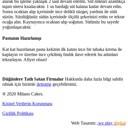
alarak bu işleme yaklaşık 2 saat devam edelim. Süt miktarı azaldıkça
taşım süresi kısalacaktır. 1 su bardağı süt kalana kadar devam edin.
Sonra ocaktan alıp içerisinde ince delikli süzgeç yardımı ile sütü
süzün. Süzdüğünüz sütün içerisinde ölçülü şekerinizi eritin ve tekrar
ocağa alın. Kaynayınca ocaktan alıp soğutun. Sütünüz bu sayede
yoğunlaşacaktır.
Pastanın Hazırlanışı
Kat kat hazırlanan pasta kekinin ilk katını ince bir tabaka krema ile
kaplayın ve üzerine ince çekilmiş fındık ilave ederek bu adımları
tekrarlayın. Afiyet olsun!
Düğünlere Tatlı Satan Firmalar
Hakkında daha fazla bilgi sahibi
olmak için bizimle
iletişime
geçebilirsiniz.
® 2020 Milano Cakes.
Kişisel Verilerin Korunması
Gizlilik Politikası
Web Tasarım:
.we play
digital