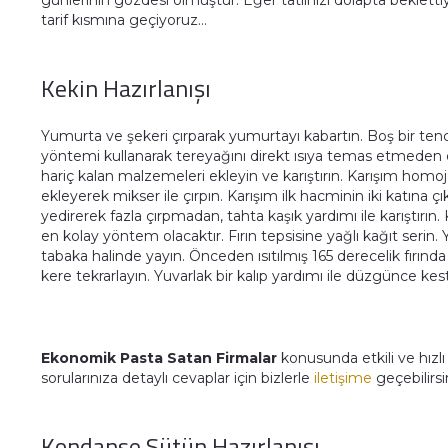
günlerinin gözdesi olmuştur. Eğer tatlınızı dolapta bekletti
tarif kısmına geçiyoruz…
Kekin Hazırlanışı
Yumurta ve şekeri çırparak yumurtayı kabartın. Boş bir ten
yöntemi kullanarak tereyağını direkt ısıya temas etmeden e
hariç kalan malzemeleri ekleyin ve karıştırın. Karışım homo
ekleyerek mikser ile çırpın. Karışım ilk hacminin iki katına ç
yedirerek fazla çırpmadan, tahta kaşık yardımı ile karıştırın.
en kolay yöntem olacaktır. Fırın tepsisine yağlı kağıt serin
tabaka halinde yayın. Önceden ısıtılmış 165 derecelik fırında
kere tekrarlayın. Yuvarlak bir kalıp yardımı ile düzgünce kes
Ekonomik Pasta Satan Firmalar
konusunda etkili ve hızl
sorularınıza detaylı cevaplar için bizlerle
iletişime
geçebilirsi
Kondanse Sütün Hazırlanışı