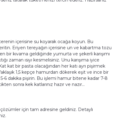
yseniz ısıtarak tüketmenizi tercih ederiz. Hazırsanız
cerenin içerisine su koyarak ocağa koyun. Bu
ritin. Eriyen tereyağın içerisine un ve kabartma tozu
jen bir kıvama geldiğinde yumurta ve şekerli karışımı
ıktığı zaman ısıyı kesmelisiniz. Unu karışıma iyice
 Kat kat bir pasta olacağından her katı ayrı pişirmek
. Yaklaşık 1,5 kepçe hamurdan dökerek eşit ve ince bir
 5-6 dakika pişirin. Bu işlemi hamur bitene kadar 7-8
tikten sonra kek katlarınız hazır ve nazır…
ı çözümler için tam adresine geldiniz. Detaylı
niz.