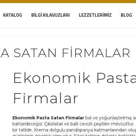
KATALOG
BILGI KILAVUZLARI
LEZZETLERIMIZ
BLOG
A SATAN FIRMALAR
Ekonomik Pasta
Firmalar
Ekonomik Pasta Satan Firmalar
bal ve yoğunlaştırılmış 
bahsedeceğiz. Çikolatalı ve ballı cevizli çeşitleri mevcuttur.
bir tatlıdır. Krema dolgulu pandispanya katmanlarından oluşma