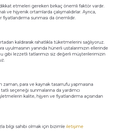
n dikkat etmeleri gereken birkaç önemli faktör vardır.
alı ve hijyenik ortamlarda çalışmalıdırlar. Ayrıca,
bir fiyatlandırma sunması da önemlidir.
adan kaldırarak rahatlıkla tüketmelerini sağlıyoruz.
ara uyulmasının yanında hünerli ustalarımızın ellerinde
 gibi lezzetli tatlarımızı siz değerli müşterilerimizin
uz.
lerin zaman, para ve kaynak tasarrufu yapmasına
a tatlı seçeneği sunmalarına da yardımcı
şletmelerin kalite, hijyen ve fiyatlandırma açısından
a bilgi sahibi olmak için bizimle
iletişime