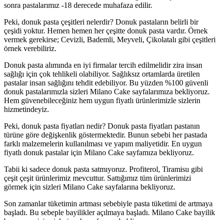
sonra pastalarımız -18 derecede muhafaza edilir.
Peki, donuk pasta çeşitleri nelerdir? Donuk pastaların belirli bir
çeşidi yoktur. Hemen hemen her çeşitte donuk pasta vardır. Örnek
vermek gerekirse; Cevizli, Bademli, Meyveli, Çikolatalı gibi çeşitleri
örnek verebiliriz.
Donuk pasta alımında en iyi firmalar tercih edilmelidir zira insan
sağlığı için çok tehlikeli olabiliyor. Sağlıksız ortamlarda üretilen
pastalar insan sağlığını tehdit edebiliyor. Bu yüzden %100 güvenli
donuk pastalarımızla sizleri Milano Cake sayfalarımıza bekliyoruz.
Hem güvenebileceğiniz hem uygun fiyatlı ürünlerimizle sizlerin
hizmetindeyiz.
Peki, donuk pasta fiyatları nedir? Donuk pasta fiyatları pastanın
türüne göre değişkenlik göstermektedir. Bunun sebebi her pastada
farklı malzemelerin kullanılması ve yapım maliyetidir. En uygun
fiyatlı donuk pastalar için Milano Cake sayfamıza bekliyoruz.
Tabii ki sadece donuk pasta satmıyoruz. Profiterol, Tiramisu gibi
çeşit çeşit ürünlerimiz mevcuttur. Sattığımız tüm ürünlerimizi
görmek için sizleri Milano Cake sayfalarına bekliyoruz.
Son zamanlar tüketimin artması sebebiyle pasta tüketimi de artmaya
başladı. Bu sebeple bayilikler açılmaya başladı. Milano Cake bayilik