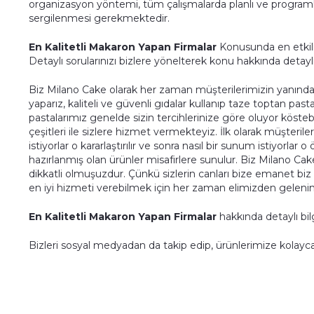
organizasyon yöntemi, tüm çalışmalarda planlı ve programlı o
sergilenmesi gerekmektedir.
En Kalitetli Makaron Yapan Firmalar
Konusunda en etkili 
Detaylı sorularınızı bizlere yönelterek konu hakkında detaylı bi
Biz Milano Cake olarak her zaman müşterilerimizin yanınd
yaparız, kaliteli ve güvenli gıdalar kullanıp taze toptan pasta
pastalarımız genelde sizin tercihlerinize göre oluyor köstebek 
çeşitleri ile sizlere hizmet vermekteyiz. İlk olarak müşteril
istiyorlar o kararlaştırılır ve sonra nasıl bir sunum istiyorlar 
hazırlanmış olan ürünler misafirlere sunulur. Biz Milano Ca
dikkatli olmuşuzdur. Çünkü sizlerin canları bize emanet bi
en iyi hizmeti verebilmek için her zaman elimizden gelenin
En Kalitetli Makaron Yapan Firmalar
hakkında detaylı bil
Bizleri sosyal medyadan da takip edip, ürünlerimize kolayc