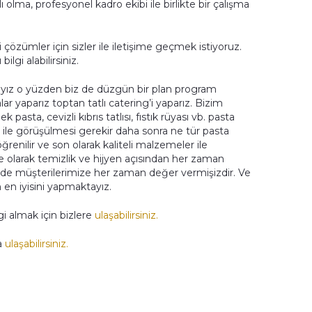
lma, profesyonel kadro ekibi ile birlikte bir çalışma
çözümler için sizler ile iletişime geçmek istiyoruz.
lgi alabilirsiniz.
ayız o yüzden biz de düzgün bir plan program
lar yaparız toptan tatlı catering’i yaparız. Bizim
pasta, cevizli kıbrıs tatlısı, fıstık rüyası vb. pasta
er ile görüşülmesi gerekir daha sonra ne tür pasta
o öğrenilir ve son olarak kaliteli malzemeler ile
ke olarak temizlik ve hijyen açısından her zaman
z de müşterilerimize her zaman değer vermişizdir. Ve
 en iyisini yapmaktayız.
gi almak için bizlere
ulaşabilirsiniz.
a
ulaşabilirsiniz.