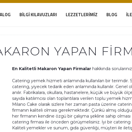
TALOG
BILGI KILAVUZLARI
LEZZETLERIMIZ
BLOG
İL
MAKARON YAPAN FIR
En Kalitetli Makaron Yapan Firmalar
hakkında sorularınız 
Catering yemek hizmeti anlamında kullanılan bir terimdir. S
catering, yiyecek tedarik eden anlamında kullanılır. Genel 
anılır. Fabrikalara, okullara, hastanelere, küçük ve büyük öl
sayıda katılımcısı olan toplantılara verilen toplu yemek hizme
Milano Cake olarak sizlere her zaman pasta üzerine cateri
firmanın kaliteli olması gerekmektedir. Çünkü almış olduğun
her firmanın kendine özgü bir çalışma şekline sahip olma
catering firması ile önceden görüşmelisiniz. İyi bir catering 
Kaliteli yemekler ve sunum, gıda güvenliği, müşteri ile ile