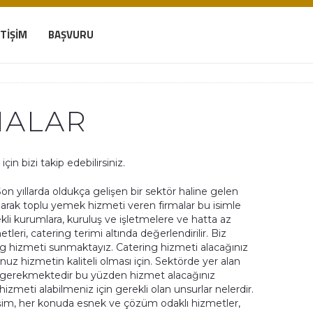
ETIŞIM
BAŞVURU
MALAR
için bizi takip edebilirsiniz.
on yıllarda oldukça gelişen bir sektör haline gelen
olarak toplu yemek hizmeti veren firmalar bu isimle
çekli kurumlara, kuruluş ve işletmelere ve hatta az
tleri, catering terimi altında değerlendirilir. Biz
ng hizmeti sunmaktayız. Catering hizmeti alacağınız
uz hizmetin kaliteli olması için. Sektörde yer alan
sı gerekmektedir bu yüzden hizmet alacağınız
hizmeti alabilmeniz için gerekli olan unsurlar nelerdir.
tişim, her konuda esnek ve çözüm odaklı hizmetler,