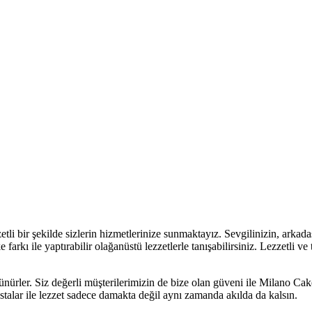
zzetli bir şekilde sizlerin hizmetlerinize sunmaktayız. Sevgilinizin, arkad
 farkı ile yaptırabilir olağanüstü lezzetlerle tanışabilirsiniz. Lezzetli v
nürler. Siz değerli müşterilerimizin de bize olan güveni ile Milano Cak
talar ile lezzet sadece damakta değil aynı zamanda akılda da kalsın.