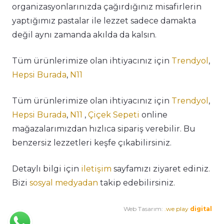
organizasyonlarınızda çağırdığınız misafirlerin
yaptığımız pastalar ile lezzet sadece damakta
değil aynı zamanda akılda da kalsın.
Tüm ürünlerimize olan ihtiyacınız için
Trendyol
,
Hepsi Burada
,
N11
Tüm ürünlerimize olan ihtiyacınız için
Trendyol
,
Hepsi Burada
,
N11
,
Çiçek Sepeti
online
mağazalarımızdan hızlıca sipariş verebilir. Bu
benzersiz lezzetleri keşfe çıkabilirsiniz.
Detaylı bilgi için
iletişim
sayfamızı ziyaret ediniz.
Bizi
sosyal medyadan
takip edebilirsiniz.
Web Tasarım:
.we play
digital
Premium Cafe
Market Ürünleri
Horeca