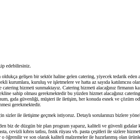
ip edebilirsiniz.
 oldukça gelişen bir sektör haline gelen catering, yiyecek tedarik eden
ekli kurumlara, kuruluş ve işletmelere ve hatta az sayıda katılımcısı olan
ne catering hizmeti sunmaktayız. Catering hizmeti alacağınız firmanın ka
ekline sahip olması gerekmektedir bu yüzden hizmet alacağınız catering 
sunum, gıda güvenliği, müşteri ile iletişim, her konuda esnek ve çözüm o
lenmesi gerekmektedir.
 sizler ile iletişime geçmek istiyoruz. Detaylı sorularınızı bizlere yönel
biz de düzgün bir plan program yaparız, kaliteli ve güvenli gıdalar kull
a, cevizli kıbrıs tatlısı, fıstık rüyası vb. pasta çeşitleri ile sizlere hiz
rlar o öğrenilir ve son olarak kaliteli malzemeler ile hazırlanmış olan ür