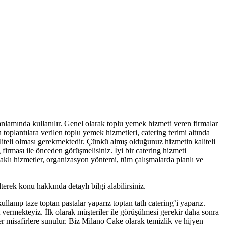
 anlamında kullanılır. Genel olarak toplu yemek hizmeti veren firmalar
 toplantılara verilen toplu yemek hizmetleri, catering terimi altında
liteli olması gerekmektedir. Çünkü almış olduğunuz hizmetin kaliteli
firması ile önceden görüşmelisiniz. İyi bir catering hizmeti
daklı hizmetler, organizasyon yöntemi, tüm çalışmalarda planlı ve
terek konu hakkında detaylı bilgi alabilirsiniz.
anıp taze toptan pastalar yaparız toptan tatlı catering’i yaparız.
met vermekteyiz. İlk olarak müşteriler ile görüşülmesi gerekir daha sonra
ünler misafirlere sunulur. Biz Milano Cake olarak temizlik ve hijyen