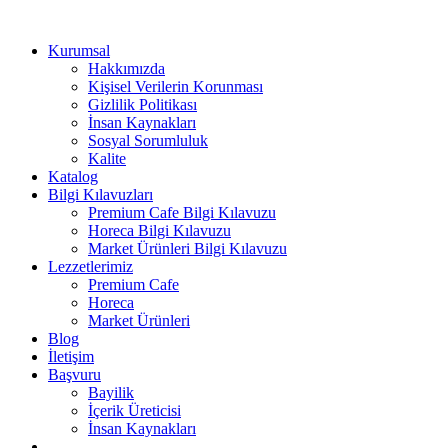
Kurumsal
Hakkımızda
Kişisel Verilerin Korunması
Gizlilik Politikası
İnsan Kaynakları
Sosyal Sorumluluk
Kalite
Katalog
Bilgi Kılavuzları
Premium Cafe Bilgi Kılavuzu
Horeca Bilgi Kılavuzu
Market Ürünleri Bilgi Kılavuzu
Lezzetlerimiz
Premium Cafe
Horeca
Market Ürünleri
Blog
İletişim
Başvuru
Bayilik
İçerik Üreticisi
İnsan Kaynakları