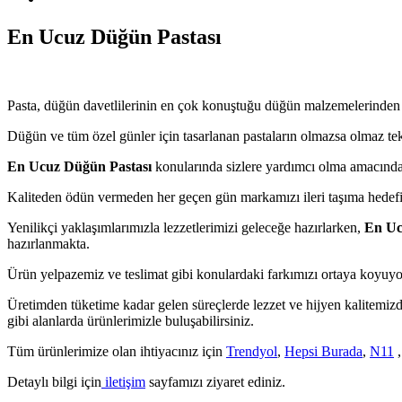
En Ucuz Düğün Pastası
Pasta, düğün davetlilerinin en çok konuştuğu düğün malzemelerinden b
Düğün ve tüm özel günler için tasarlanan pastaların olmazsa olmaz tek 
En Ucuz Düğün Pastası
konularında sizlere yardımcı olma amacında
Kaliteden ödün vermeden her geçen gün markamızı ileri taşıma hedefi
Yenilikçi yaklaşımlarımızla lezzetlerimizi geleceğe hazırlarken,
En Uc
hazırlanmakta.
Ürün yelpazemiz ve teslimat gibi konulardaki farkımızı ortaya koyuy
Üretimden tüketime kadar gelen süreçlerde lezzet ve hijyen kalitemizde
gibi alanlarda ürünlerimizle buluşabilirsiniz.
Tüm ürünlerimize olan ihtiyacınız için
Trendyol
,
Hepsi Burada
,
N11
Detaylı bilgi için
iletişim
sayfamızı ziyaret ediniz.