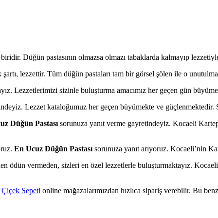
iridir. Düğün pastasının olmazsa olmazı tabaklarda kalmayıp lezzetiyl
şartı, lezzettir. Tüm düğün pastaları tam bir görsel şölen ile o unutul
yız. Lezzetlerimizi sizinle buluşturma amacımız her geçen gün büyüme
ndeyiz. Lezzet kataloğumuz her geçen büyümekte ve güçlenmektedir. Sizl
uz Düğün Pastası
sorunuza yanıt verme gayretindeyiz. Kocaeli Kartepe
oruz.
En Ucuz Düğün Pastası
sorunuza yanıt arıyoruz. Kocaeli’nin Ka
n ödün vermeden, sizleri en özel lezzetlerle buluşturmaktayız. Kocaeli 
,
Çiçek Sepeti
online mağazalarımızdan hızlıca sipariş verebilir. Bu benzer