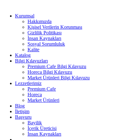
Kurumsal
Hakkımızda
Kişisel Verilerin Korunması
Gizlilik Politikası
İnsan Kaynakları
Sosyal Sorumluluk
Kalite
Katalog
Bilgi Kılavuzları
Premium Cafe Bilgi Kılavuzu
Horeca Bilgi Kılavuzu
Market Ürünleri Bilgi Kılavuzu
Lezzetlerimiz
Premium Cafe
Horeca
Market Ürünleri
Blog
İletişim
Başvuru
Bayilik
İçerik Üreticisi
İnsan Kaynakları