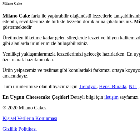
Milano Cake
Milano Cake
farkı ile yaptırabilir olağanüstü lezzetlerle tanışabilirs
edebilir, sevdikleriniz ile birlikte lezzetin doruklarına çıkabilirsiniz.
Mi
göstermektedir
Üretimden tüketime kadar gelen süreçlerde lezzet ve hijyen kalitemizde
gibi alanlarda ürünlerimizle buluşabilirsiniz.
Yenilikçi yaklaşımlarımızla lezzetlerimizi geleceğe hazırlarken, En uy
özel olarak hazırlanmakta.
Ürün yelpazemiz ve teslimat gibi konulardaki farkımızı ortaya koyuyor
amacındayız.
Tüm ürünlerimize olan ihtiyacınız için
Trendyol
,
Hepsi Burada
,
N11
En Uygun Cheesecake Çeşitleri
Detaylı bilgi için
iletişim
sayfamızı 
® 2020 Milano Cakes.
Kişisel Verilerin Korunması
Gizlilik Politikası