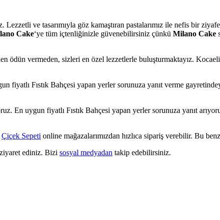
iniz. Lezzetli ve tasarımıyla göz kamaştıran pastalarımız ile nefis bir ziy
lano Cake
‘ye tüm içtenliğinizle güvenebilirsiniz çünkü
Milano Cake
s
n ödün vermeden, sizleri en özel lezzetlerle buluşturmaktayız. Kocaeli 
gun fiyatlı Fıstık Bahçesi yapan yerler sorunuza yanıt verme gayretinde
uz. En uygun fiyatlı Fıstık Bahçesi yapan yerler sorunuza yanıt arıyor
,
Çiçek Sepeti
online mağazalarımızdan hızlıca sipariş verebilir. Bu benzer
ziyaret ediniz. Bizi
sosyal medyadan
takip edebilirsiniz.