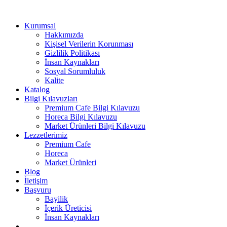
Kurumsal
Hakkımızda
Kişisel Verilerin Korunması
Gizlilik Politikası
İnsan Kaynakları
Sosyal Sorumluluk
Kalite
Katalog
Bilgi Kılavuzları
Premium Cafe Bilgi Kılavuzu
Horeca Bilgi Kılavuzu
Market Ürünleri Bilgi Kılavuzu
Lezzetlerimiz
Premium Cafe
Horeca
Market Ürünleri
Blog
İletişim
Başvuru
Bayilik
İçerik Üreticisi
İnsan Kaynakları