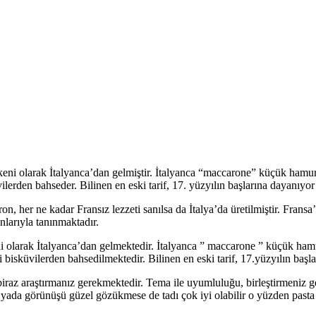
ni olarak İtalyanca’dan gelmiştir. İtalyanca “maccarone” küçük hamur 
lerden bahseder. Bilinen en eski tarif, 17. yüzyılın başlarına dayanıyor 
 her ne kadar Fransız lezzeti sanılsa da İtalya’da üretilmiştir. Fransa’
nlarıyla tanınmaktadır.
olarak İtalyanca’dan gelmektedir. İtalyanca ” maccarone ” küçük hamur
bisküvilerden bahsedilmektedir. Bilinen en eski tarif, 17.yüzyılın başla
raz araştırmanız gerekmektedir. Tema ile uyumluluğu, birleştirmeniz gere
yada görünüşü güzel gözükmese de tadı çok iyi olabilir o yüzden pasta v