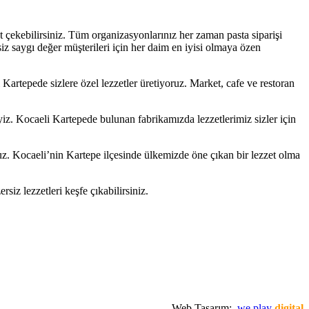
afet çekebilirsiniz. Tüm organizasyonlarınız her zaman pasta siparişi
iz saygı değer müşterileri için her daim en iyisi olmaya özen
Kartepede sizlere özel lezzetler üretiyoruz. Market, cafe ve restoran
yiz. Kocaeli Kartepede bulunan fabrikamızda lezzetlerimiz sizler için
uz. Kocaeli’nin Kartepe ilçesinde ülkemizde öne çıkan bir lezzet olma
siz lezzetleri keşfe çıkabilirsiniz.
Web Tasarım:
.we play
digital