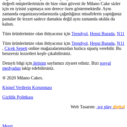
değerli müşterilerimizin de bize olan güveni ile Milano Cake sizler
için en iyisini yapmaya son derece özen göstermektedir. Aynı
zamanda organizasyonlarınızda çağırdığınız misafirlerin yaptığımız
pastalar ile lezzet sadece damakta değil aynı zamanda akılda da
kalsın.
Tüm ürünlerimize olan ihtiyacınız için
Trendyol
,
Hepsi Burada
,
N11
Tüm ürünlerimize olan ihtiyacınız için
Trendyol
,
Hepsi Burada
,
N11
,
Çiçek Sepeti
online mağazalarımızdan hızlıca sipariş verebilir. Bu
benzersiz lezzetleri keşfe çıkabilirsiniz.
Detaylı bilgi için
iletişim
sayfamızı ziyaret ediniz. Bizi
sosyal
medyadan
takip edebilirsiniz.
® 2020 Milano Cakes.
Kişisel Verilerin Korunması
Gizlilik Politikası
Web Tasarım:
.we play
digital
Premium Cafe
Market Ürünleri
Horeca
Menü