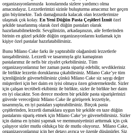
organizasyonlarınızda
konularında sizlere yardımcı olma
amacındayız. Lezzetlerimizi sizinle buluşturma amacımız her geçen
gün büyümekte. Tadı damağınızda kalacak olan lezzetlerimize
ulaşmak çok kolay.
En Yeni Düğün Pasta Çeşitleri İzmit
özel
şekilde tasarlanmış olarak özel düğün pastaları olarak
hazırlanabilmektedir. Sevgilinizin, arkadaşınızın, aile fertlerinden
birinin en güzel şekilde düğün organizasyonlarını kutlamak için
kişiye özel pastalar hazırlatabilirsiniz.
Bunu Milano Cake farkı ile yaptırabilir olağanüstü lezzetlerle
tanışabilirsiniz. Lezzetli ve tasarımıyla göz kamaştıran
pastalarımız
ile nefis bir ziyafet çekebilirsiniz. Tüm
organizasyonlarınız her zaman pasta siparişi edebilir, sevdikleriniz
ile birlikte lezzetin doruklarına çıkabilirsiniz. Milano Cake’ye tüm
içtenliğinizle güvenebilirsiniz çünkü Milano Cake siz saygı değer
müşterileri için her daim en iyisi olmaya özen göstermektedir. Sizler
için çalışan tecrübeli ekibimiz ile birlikte, sizler ile birlikte her daim
en iyi olacaktır. Son derece modern bir şekilde pasta siparişlerinizi
güvenle vereceğiniz Milano Cake ile görüşerek lezzetiyle,
tasarımıyla, en iyi pastaları yaptırabilirsiniz. Birçok pasta
çeşitlerinden, lezzetli damaklara uygun bir şekilde en taze düğün
pastalarını sipariş etmek için Milano Cake’ye güvenebilirsiniz. Sizler
için daima en iyisini yapmak ve memnuniyetinizi arttırmak için çok
çalışıyor sizler mutlu oldukça biz de mutlu oluyoruz. Milano Cake,
organizasyonlarınız için her detayı ayrıca ve özenle düşünürler. Siz