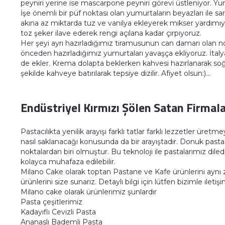
peyniri yerine ise mascarpone peyniri görevi üstleniyor. Yum
İşe önemli bir püf noktası olan yumurtaların beyazları ile sar
akına az miktarda tuz ve vanilya ekleyerek mikser yardımıy
toz şeker ilave ederek rengi açılana kadar çırpıyoruz.
Her şeyi ayrı hazırladığımız tiramusunun can damarı olan n
önceden hazırladığımız yumurtaları yavaşça ekliyoruz. İtaly
de ekler. Krema dolapta beklerken kahvesi hazırlanarak soğutu
şekilde kahveye batırılarak tepsiye dizilir. Afiyet olsun:)…
Endüstriyel Kırmızı Şölen Satan Firmal
Pastacılıkta yenilik arayışı farklı tatlar farklı lezzetler üret
nasıl saklanacağı konusunda da bir arayıştadır. Donuk past
noktalardan biri olmuştur. Bu teknoloji ile pastalarımız dil
kolayca muhafaza edilebilir.
Milano Cake olarak toptan Pastane ve Kafe ürünlerini ayn
ürünlerini size sunarız. Detaylı bilgi için lütfen bizimle ileti
Milano cake olarak ürünlerimiz şunlardır
Pasta çeşitlerimiz
Kadayıflı Cevizli Pasta
Ananaslı Bademli Pasta