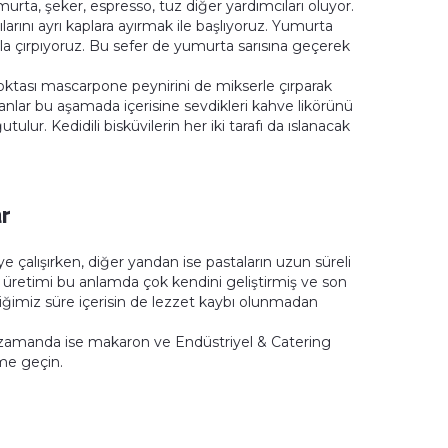
urta, şeker, espresso, tuz diğer yardımcıları oluyor.
ılarını ayrı kaplara ayırmak ile başlıyoruz. Yumurta
la çırpıyoruz. Bu sefer de yumurta sarısına geçerek
oktası mascarpone peynirini de mikserle çırparak
anlar bu aşamada içerisine sevdikleri kahve likörünü
lur. Kedidili bisküvilerin her iki tarafı da ıslanacak
ar
meye çalışırken, diğer yandan ise pastaların uzun süreli
a üretimi bu anlamda çok kendini geliştirmiş ve son
ediğimiz süre içerisin de lezzet kaybı olunmadan
ı zamanda ise makaron ve Endüstriyel & Catering
şime geçin.