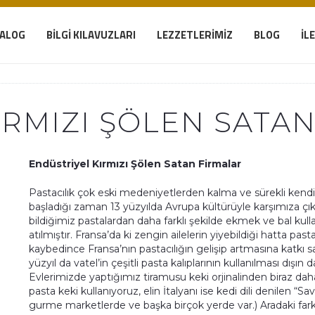
TALOG
BILGI KILAVUZLARI
LEZZETLERIMIZ
BLOG
İL
IRMIZI ŞÖLEN SATA
Endüstriyel Kırmızı Şölen Satan Firmalar
Pastacılık çok eski medeniyetlerden kalma ve sürekli kendini 
başladığı zaman 13 yüzyılda Avrupa kültürüyle karşımıza çık
bildiğimiz pastalardan daha farklı şekilde ekmek ve bal kulla
atılmıştır. Fransa’da ki zengin ailelerin yiyebildiği hatta pasta 
kaybedince Fransa’nın pastacılığın gelişip artmasına katkı s
yüzyıl da vatel’in çeşitli pasta kalıplarının kullanılması dışın
Evlerimizde yaptığımız tiramusu keki orjinalinden biraz daha f
pasta keki kullanıyoruz, elin İtalyanı ise kedi dili denilen “Sa
gurme marketlerde ve başka birçok yerde var.) Aradaki fark