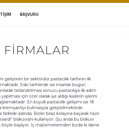
ETIŞIM
BAŞVURU
N FIRMALAR
geliştiren bir sektördür pastacılık tarihinin ilk
maktadır. Eski tarihlerde ise insanlar bugün
nılarak tatlandırılması sonucu pastacılığa ilk adım
yapılması için özel olarak işe aldığı kişilerin işlerini
ağlamaktadır. En büyük pastacılık gelişimi ise 18
 da kremşantiyi bulmasıyla geliştirilmektedir.
arklıdır aslında. Bizler biraz kolayına kaçarak hazır
voiardi” bisküvisini kullanıyor. (Şu anda bu bisküvi
 böyle başlıyor. İç malzemelerinden bizde ki labne