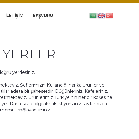
İLETIŞIM
BAŞVURU
 YERLER
oğru yerdesiniz.
teyiz. Şeflerimizin Kullandığı harika ürünler ve
lılar adeta bir şaheserdir. Düğünleriniz, Kafeleriniz,
retmekteyiz. Ürünlerimiz Türkiye’nin her bir köşesine
yız. Daha fazla bilgi almak istiyorsanız sayfamızda
çmemizi sağlayabilirsiniz.