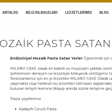
KATALOG
BILGI KILAVUZLARI
LEZZETLERIMIZ
BLOG
OZAIK PASTA SATAN
Endüstriyel Mozaik Pasta Satan Yerler
Öğrenmek için d
MİLANO CAKE olarak en kaliteli ve muazzam şekilde üretmek
Şeflerimizin deneyim ve lezzetiyle birleşerek ürettiğimiz tat
Restoranlarınız için en iyi lezzetleri MİLANO CAKE Olarak ü
ulaşmakta olup herkesin bu lezzetleri tatmasını sağlamakta
bulunan iletişim kısmına tıklayıp anında sizinle iletişime ge
Pasta çeşitlerimiz
Kadayıflı Cevizli Pasta