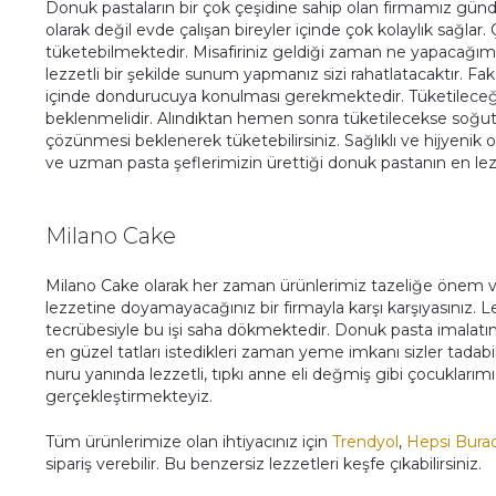
Donuk pastaların bir çok çeşidine sahip olan firmamız gün
olarak değil evde çalışan bireyler içinde çok kolaylık sağlar. Ç
tüketebilmektedir. Misafiriniz geldiği zaman ne yapacağım d
lezzetli bir şekilde sunum yapmanız sizi rahatlatacaktır. Fa
içinde dondurucuya konulması gerekmektedir. Tüketilece
beklenmelidir. Alındıktan hemen sonra tüketilecekse soğ
çözünmesi beklenerek tüketebilirsiniz. Sağlıklı ve hijyen
ve uzman pasta şeflerimizin ürettiği donuk pastanın en lezzetl
Milano Cake
Milano Cake olarak her zaman ürünlerimiz tazeliğe önem 
lezzetine doyamayacağınız bir firmayla karşı karşıyasınız
tecrübesiyle bu işi saha dökmektedir. Donuk pasta imala
en güzel tatları istedikleri zaman yeme imkanı sizler tadab
nuru yanında lezzetli, tıpkı anne eli değmiş gibi çocukları
gerçekleştirmekteyiz.
Tüm ürünlerimize olan ihtiyacınız için
Trendyol
,
Hepsi Bura
sipariş verebilir. Bu benzersiz lezzetleri keşfe çıkabilirsiniz.