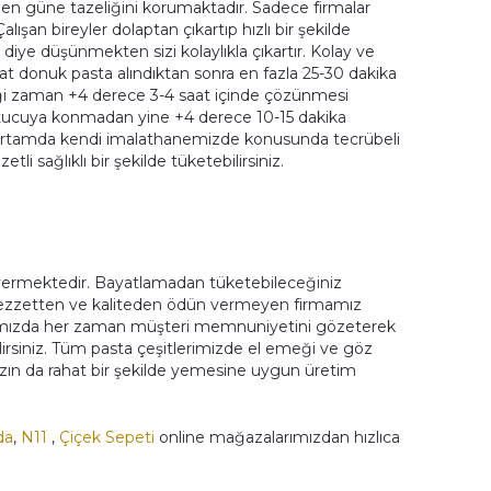
den güne tazeliğini korumaktadır. Sadece firmalar
alışan bireyler dolaptan çıkartıp hızlı bir şekilde
iye düşünmekten sizi kolaylıkla çıkartır. Kolay ve
kat donuk pasta alındıktan sonra en fazla 25-30 dakika
ği zaman +4 derece 3-4 saat içinde çözünmesi
utucuya konmadan yine +4 derece 10-15 dakika
ik ortamda kendi imalathanemizde konusunda tecrübeli
i sağlıklı bir şekilde tüketebilirsiniz.
vermektedir. Bayatlamadan tüketebileceğiniz
. Lezzetten ve kaliteden ödün vermeyen firmamız
tımızda her zaman müşteri memnuniyetini gözeterek
ilirsiniz. Tüm pasta çeşitlerimizde el emeği ve göz
mızın da rahat bir şekilde yemesine uygun üretim
da
,
N11
,
Çiçek Sepeti
online mağazalarımızdan hızlıca