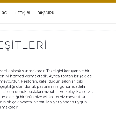
LOG
İLETIŞIM
BAŞVURU
ŞITLERI
elik olarak sunmaktadır. Tazeliğini koruyan ve bir
n iyi hizmeti vermektedir. Ayrıca toptan bir şekilde
e mevcuttur. Restoran, kafe, düğün salonları gibi
a çeşitliliği olan donuk pastalarımız günümüzdeki
tılabilen donuk pastalarımız rahat ve kolaylıkla servis
nun olacağı bir ürün hizmet kalitemiz mevcuttur.
ın bir çok avantajı vardır. Maliyet yönden uygun
ılmaktadır.