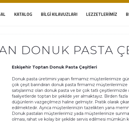
AL
KATALOG
BILGI KILAVUZLARI
LEZZETLERIMIZ
B
TAN DONUK PASTA ÇE
Eskişehir Toptan Donuk Pasta Çeşitleri
Donuk pasta üretimini yapan firmamız müşterilerimize günd
çok çeşit barındıran donuk pasta firmamız müşterilerimize e
satışlarımız olan donuk pasta ve bir çok tatlı çeşitlerimizd
faaliyetlerde toptan bir şekilde yer almaktayız. Birden fazl
düğünlerin vazgeçilmezi haline gelmiştir. Pratik olarak çıkar
edilmektedir. Ayrıca müşterilerinizin tazelikten yana mem
Donuk pastaları müşterilerimiz yada müşterilerinize sunman
olması, rahat ve kolay bir şekilde servis edilmesi mümkün k