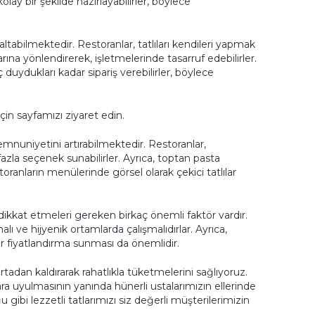
olay bir şekilde hazırlayabilirler, böylece
altabilmektedir. Restoranlar, tatlıları kendileri yapmak
ına yönlendirerek, işletmelerinde tasarruf edebilirler.
 duydukları kadar sipariş verebilirler, böylece
çin sayfamızı ziyaret edin.
emnuniyetini artırabilmektedir. Restoranlar,
 fazla seçenek sunabilirler. Ayrıca, toptan pasta
storanların menülerinde görsel olarak çekici tatlılar
n dikkat etmeleri gereken birkaç önemli faktör vardır.
alı ve hijyenik ortamlarda çalışmalıdırlar. Ayrıca,
bir fiyatlandırma sunması da önemlidir.
adan kaldırarak rahatlıkla tüketmelerini sağlıyoruz.
ara uyulmasının yanında hünerli ustalarımızın ellerinde
 gibi lezzetli tatlarımızı siz değerli müşterilerimizin