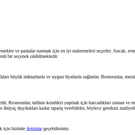
emekler ve pastalar sunmak için en iyi malzemeleri seçerler. Ancak, resto
nemli bir seçenek olabilmektedir.
tlıları büyük miktarlarda ve uygun fiyatlarla sağlarlar. Restoranlar, menüle
tedir. Restoranlar, tatlıları kendileri yapmak için harcadıkları zaman ve 
ce ihtiyaç duydukları kadar sipariş verebilirler, böylece gereksiz maliyetle
k için bizimle
iletişime
geçebilirsiniz.