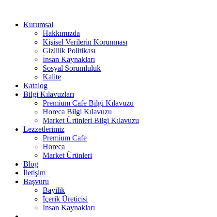
Kurumsal
Hakkımızda
Kişisel Verilerin Korunması
Gizlilik Politikası
İnsan Kaynakları
Sosyal Sorumluluk
Kalite
Katalog
Bilgi Kılavuzları
Premium Cafe Bilgi Kılavuzu
Horeca Bilgi Kılavuzu
Market Ürünleri Bilgi Kılavuzu
Lezzetlerimiz
Premium Cafe
Horeca
Market Ürünleri
Blog
İletişim
Başvuru
Bayilik
İçerik Üreticisi
İnsan Kaynakları