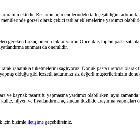
artırabilmektedir. Restoranlar, menülerindeki tatlı çeşitliliğini artırarak
n menülerinde görsel olarak çekici tatlılar eklemelerine yardımcı olabilirl
eleri gereken birkaç önemli faktör vardır. Öncelikle, toptan pasta satıcıl
 fiyatlandırma sunması da önemlidir.
rarak rahatlıkla tüketmelerini sağlıyoruz. Donuk pasta üreticisi olarak
 yapmış olduğu gibi lezzetli tatlarımızı siz değerli müşterilerimizin don
, para ve kaynak tasarrufu yapmasına yardımcı olabilirken, aynı zamanda 
 kalite, hijyen ve fiyatlandırma açısından titizlikle araştırma yapmaları 
k için bizimle
iletişime
geçebilirsiniz.