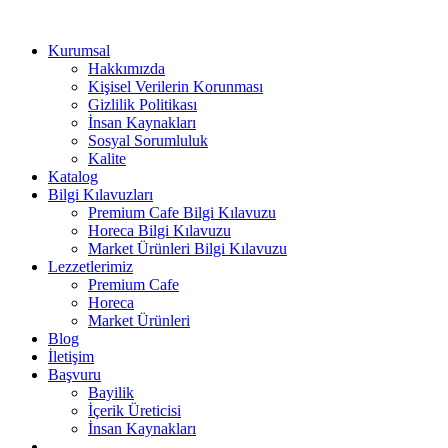
Kurumsal
Hakkımızda
Kişisel Verilerin Korunması
Gizlilik Politikası
İnsan Kaynakları
Sosyal Sorumluluk
Kalite
Katalog
Bilgi Kılavuzları
Premium Cafe Bilgi Kılavuzu
Horeca Bilgi Kılavuzu
Market Ürünleri Bilgi Kılavuzu
Lezzetlerimiz
Premium Cafe
Horeca
Market Ürünleri
Blog
İletişim
Başvuru
Bayilik
İçerik Üreticisi
İnsan Kaynakları