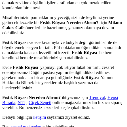
damak zevkine düşkün kişiler tarafından en çok merak edilen
konulardan bir tanesi.
Misafirlerinizin parmaklarını yiyeceği, sizin de keyfinizi yerine
getirecek lezzette bir
Fıstık Rüyası Nereden Alırım?
için
Milano
Cakes Cafe
önerileri ile hazırlanmış yazımızı okumaya devam
edebilirsiniz.
Fıstık Rüyası
sadece kıvamıyla ve tadıyla değil görüntüsü ile de
büyük emek isteyen bir tatlı. Püf noktalarını öğrendikten sonra tadı
damaklarda kalacak lezzetli mi lezzetli
Fıstık Rüyası
ile hem
kendinizi hem de misafirlerinizi şımartabilirsiniz.
Evde
Fıstık Rüyası
yapmayı çok istiyor fakat bir türlü cesaret
edemiyorsanız Düğün pastası
yapımı ile ilgili dikkat edilmesi
gereken noktaları bir araya getirdiğimiz
Fıstık Rüyası
Yapımı
Hakkında Bilmek İsteyecekleriniz başlıklı yazımızı da
inceleyebilirsiniz.
Fıstık Rüyası Nereden Alırım?
ihtiyacınız için
Trendyol
,
Hepsi
Burada
,
N11
,
Çiçek Sepeti
online mağazalarımızdan hızlıca sipariş
verebilir. Bu benzersiz lezzetleri keşfe çıkabilirsiniz.
Detaylı bilgi için
iletişim
sayfamızı ziyaret ediniz.
Bizi
sosyal medyadan
takip edebilirsiniz.