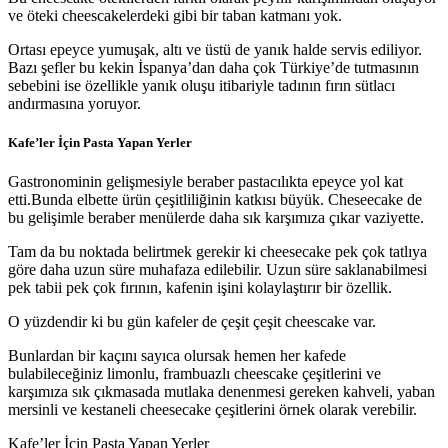
ve öteki cheescakelerdeki gibi bir taban katmanı yok.
Ortası epeyce yumuşak, altı ve üstü de yanık halde servis ediliyor.
Bazı şefler bu kekin İspanya’dan daha çok Türkiye’de tutmasının
sebebini ise özellikle yanık oluşu itibariyle tadının fırın sütlacı
andırmasına yoruyor.
Kafe’ler İçin Pasta Yapan Yerler
Gastronominin gelişmesiyle beraber pastacılıkta epeyce yol kat
etti.Bunda elbette ürün çeşitliliğinin katkısı büyük. Cheseecake de
bu gelişimle beraber menülerde daha sık karşımıza çıkar vaziyette.
Tam da bu noktada belirtmek gerekir ki cheesecake pek çok tatlıya
göre daha uzun süre muhafaza edilebilir. Uzun süre saklanabilmesi
pek tabii pek çok fırının, kafenin işini kolaylaştırır bir özellik.
O yüzdendir ki bu gün kafeler de çeşit çeşit cheescake var.
Bunlardan bir kaçını sayıca olursak hemen her kafede
bulabileceğiniz limonlu, frambuazlı cheescake çeşitlerini ve
karşımıza sık çıkmasada mutlaka denenmesi gereken kahveli, yaban
mersinli ve kestaneli cheesecake çeşitlerini örnek olarak verebilir.
Kafe’ler İçin Pasta Yapan Yerler