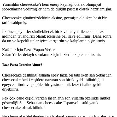
Yunanlılar cheesecake’i hem enerji kaynağı olarak olimpiyat
sporcularına yedirmişler hem de düğün pastası olarak hazırlamışlar.
Cheesecake günümüzdekinin aksine, geçmişte oldukça basit bir
tarife sahipmiş.
İlk önce peynirler sürülebilecek bir kıvama getirilene kadar ezilir
ardından tatlandırıcı olarak içerisine bal ilave edilirmiş. Daha sonra
da un ve kepekli unlar iyice karıştırılır ve kalıplarda pişirilirmiş.
Kafe’ler İçin Pasta Yapan Yerler
Satan Yerler detaylı sorularınız için bizleri takip edebilirsiniz.
Taze Pasta Nereden Alınır?
Cheesecake çeşitliliği aslında epey fazla bir tatlı iken san Sebastian
cheesecake öteki çeşitlere nazaran son bir iki yılda bilinirliğini
epeyce arttırdı ve popüler bir gastronomik lezzet haline geldi
diyebiliriz.
Pek çok cake çeşidi varken insanların son yıllarda özellikle rağbet
gösterdiği San Sebastian cheesecake ‘İspanyol usulü yanık
cheseecake olarak bilinir.’
Bu cheescake ötekilerden farklı olarak peynir karışımından oluşuyor