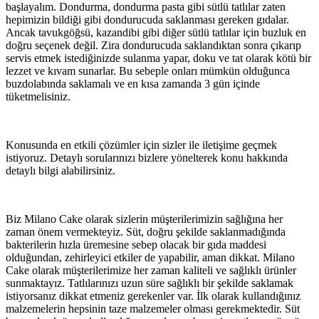
başlayalım. Dondurma, dondurma pasta gibi sütlü tatlılar zaten
hepimizin bildiği gibi dondurucuda saklanması gereken gıdalar.
Ancak tavukgöğsü, kazandibi gibi diğer sütlü tatlılar için buzluk en
doğru seçenek değil. Zira dondurucuda saklandıktan sonra çıkarıp
servis etmek istediğinizde sulanma yapar, doku ve tat olarak kötü bir
lezzet ve kıvam sunarlar. Bu sebeple onları mümkün olduğunca
buzdolabında saklamalı ve en kısa zamanda 3 gün içinde
tüketmelisiniz.
Konusunda en etkili çözümler için sizler ile iletişime geçmek
istiyoruz. Detaylı sorularınızı bizlere yönelterek konu hakkında
detaylı bilgi alabilirsiniz.
Biz Milano Cake olarak sizlerin müşterilerimizin sağlığına her
zaman önem vermekteyiz. Süt, doğru şekilde saklanmadığında
bakterilerin hızla üremesine sebep olacak bir gıda maddesi
olduğundan, zehirleyici etkiler de yapabilir, aman dikkat. Milano
Cake olarak müşterilerimize her zaman kaliteli ve sağlıklı ürünler
sunmaktayız. Tatlılarınızı uzun süre sağlıklı bir şekilde saklamak
istiyorsanız dikkat etmeniz gerekenler var. İlk olarak kullandığınız
malzemelerin hepsinin taze malzemeler olması gerekmektedir. Süt