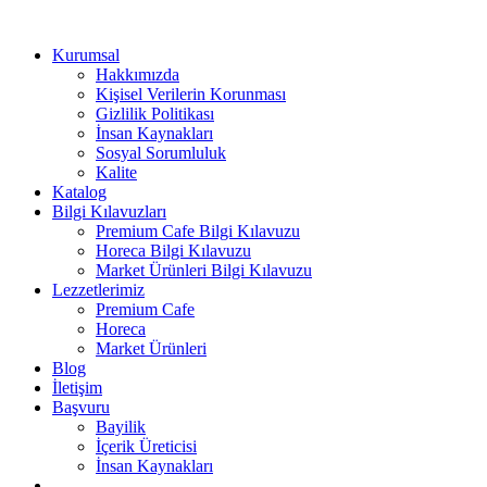
Kurumsal
Hakkımızda
Kişisel Verilerin Korunması
Gizlilik Politikası
İnsan Kaynakları
Sosyal Sorumluluk
Kalite
Katalog
Bilgi Kılavuzları
Premium Cafe Bilgi Kılavuzu
Horeca Bilgi Kılavuzu
Market Ürünleri Bilgi Kılavuzu
Lezzetlerimiz
Premium Cafe
Horeca
Market Ürünleri
Blog
İletişim
Başvuru
Bayilik
İçerik Üreticisi
İnsan Kaynakları