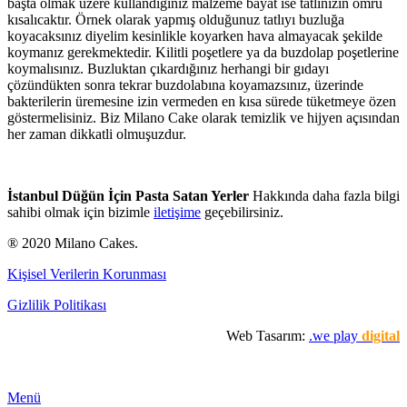
başta olmak üzere kullandığınız malzeme bayat ise tatlınızın ömrü
kısalıcaktır. Örnek olarak yapmış olduğunuz tatlıyı buzluğa
koyacaksınız diyelim kesinlikle koyarken hava almayacak şekilde
koymanız gerekmektedir. Kilitli poşetlere ya da buzdolap poşetlerine
koymalısınız. Buzluktan çıkardığınız herhangi bir gıdayı
çözündükten sonra tekrar buzdolabına koyamazsınız, üzerinde
bakterilerin üremesine izin vermeden en kısa sürede tüketmeye özen
göstermelisiniz. Biz Milano Cake olarak temizlik ve hijyen açısından
her zaman dikkatli olmuşuzdur.
İstanbul Düğün İçin Pasta Satan Yerler
Hakkında daha fazla bilgi
sahibi olmak için bizimle
iletişime
geçebilirsiniz.
® 2020 Milano Cakes.
Kişisel Verilerin Korunması
Gizlilik Politikası
Web Tasarım:
.we play
digital
Premium Cafe
Market Ürünleri
Horeca
Menü