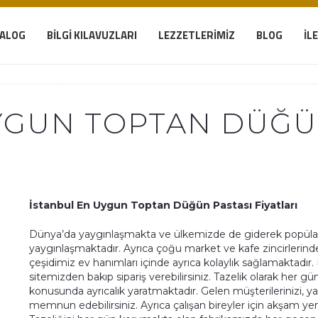
TALOG
BILGI KILAVUZLARI
LEZZETLERIMIZ
BLOG
İL
YGUN TOPTAN DÜĞÜ
İstanbul En Uygun Toptan Düğün Pastası Fiyatları
Dünya’da yaygınlaşmakta ve ülkemizde de giderek popülari
yaygınlaşmaktadır. Ayrıca çoğu market ve kafe zincirlerinde
çeşidimiz ev hanımları içinde ayrıca kolaylık sağlamaktadır. 
sitemizden bakıp sipariş verebilirsiniz. Tazelik olarak her g
konusunda ayrıcalık yaratmaktadır. Gelen müşterilerinizi, yad
memnun edebilirsiniz. Ayrıca çalışan bireyler için akşam yeme