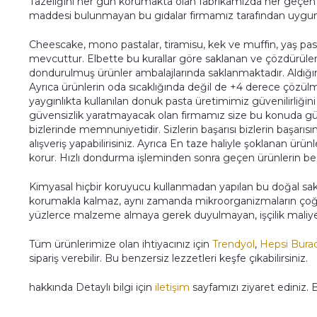
Tazeliğini her gün korumakta olan fabrikamızda her geçen g
maddesi bulunmayan bu gıdalar firmamız tarafından uygun k
Cheescake, mono pastalar, tiramisu, kek ve muffin, yaş pastal
mevcuttur. Elbette bu kurallar göre saklanan ve çözdürülen 
dondurulmuş ürünler ambalajlarında saklanmaktadır. Aldığın
Ayrıca ürünlerin oda sıcaklığında değil de +4 derece çözü
yaygınlıkta kullanılan donuk pasta üretimimiz güvenilirliğini
güvensizlik yaratmayacak olan firmamız size bu konuda g
bizlerinde memnuniyetidir. Sizlerin başarısı bizlerin başarıs
alışveriş yapabilirisiniz. Ayrıca En taze haliyle şoklanan ürün
korur. Hızlı dondurma işleminden sonra geçen ürünlerin be
Kimyasal hiçbir koruyucu kullanmadan yapılan bu doğal sak
korumakla kalmaz, aynı zamanda mikroorganizmaların çoğalm
yüzlerce malzeme almaya gerek duyulmayan, işçilik maliyetin
Tüm ürünlerimize olan ihtiyacınız için
Trendyol
,
Hepsi Bura
sipariş verebilir. Bu benzersiz lezzetleri keşfe çıkabilirsiniz.
hakkında Detaylı bilgi için
iletişim
sayfamızı ziyaret ediniz. 