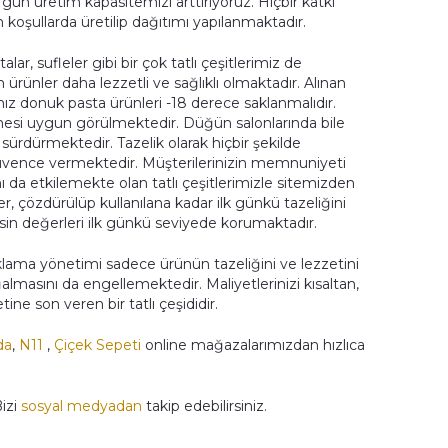
ün üretim kapasitemizi arttırıyoruz. Hiçbir katkı
oşullarda üretilip dağıtımı yapılanmaktadır.
ar, sufleler gibi bir çok tatlı çeşitlerimiz de
ürünler daha lezzetli ve sağlıklı olmaktadır. Alınan
ız donuk pasta ürünleri -18 derece saklanmalıdır.
lmesi uygun görülmektedir. Düğün salonlarında bile
 sürdürmektedir. Tazelik olarak hiçbir şekilde
üvence vermektedir. Müşterilerinizin memnuniyeti
ını da etkilemekte olan tatlı çeşitlerimizle sitemizden
ler, çözdürülüp kullanılana kadar ilk günkü tazeliğini
sin değerleri ilk günkü seviyede korumaktadır.
lama yönetimi sadece ürünün tazeliğini ve lezzetini
asını da engellemektedir. Maliyetlerinizi kısaltan,
e son veren bir tatlı çeşididir.
da
,
N11
,
Çiçek Sepeti
online mağazalarımızdan hızlıca
Bizi
sosyal medyadan
takip edebilirsiniz.