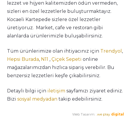
lezzet ve hijyen kalitemizden ödün vermeden,
sizleri en özel lezzetlerle buluşturmaktayız.
Kocaeli Kartepede sizlere özel lezzetler
üretiyoruz. Market, cafe ve restoran gibi
alanlarda ürünlerimizle buluşabilirsiniz.
Tüm ürünlerimize olan ihtiyacınız için
Trendyol
,
Hepsi Burada
,
N11
,
Çiçek Sepeti
online
mağazalarımızdan hızlıca sipariş verebilir. Bu
benzersiz lezzetleri keşfe çıkabilirsiniz.
Detaylı bilgi için
iletişim
sayfamızı ziyaret ediniz.
Bizi
sosyal medyadan
takip edebilirsiniz.
Web Tasarım:
.we play
digital
Premium Cafe
Market Ürünleri
Horeca