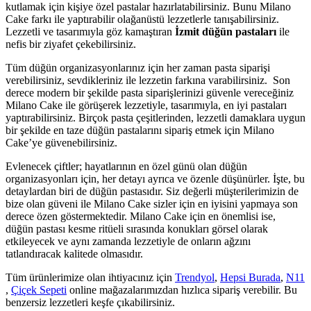
kutlamak için kişiye özel pastalar hazırlatabilirsiniz. Bunu Milano
Cake farkı ile yaptırabilir olağanüstü lezzetlerle tanışabilirsiniz.
Lezzetli ve tasarımıyla göz kamaştıran
İzmit düğün pastaları
ile
nefis bir ziyafet çekebilirsiniz.
Tüm düğün organizasyonlarınız için her zaman pasta siparişi
verebilirsiniz, sevdikleriniz ile lezzetin farkına varabilirsiniz. Son
derece modern bir şekilde pasta siparişlerinizi güvenle vereceğiniz
Milano Cake ile görüşerek lezzetiyle, tasarımıyla, en iyi pastaları
yaptırabilirsiniz. Birçok pasta çeşitlerinden, lezzetli damaklara uygun
bir şekilde en taze düğün pastalarını sipariş etmek için Milano
Cake’ye güvenebilirsiniz.
Evlenecek çiftler; hayatlarının en özel günü olan düğün
organizasyonları için, her detayı ayrıca ve özenle düşünürler. İşte, bu
detaylardan biri de düğün pastasıdır. Siz değerli müşterilerimizin de
bize olan güveni ile Milano Cake sizler için en iyisini yapmaya son
derece özen göstermektedir. Milano Cake için en önemlisi ise,
düğün pastası kesme ritüeli sırasında konukları görsel olarak
etkileyecek ve aynı zamanda lezzetiyle de onların ağzını
tatlandıracak kalitede olmasıdır.
Tüm ürünlerimize olan ihtiyacınız için
Trendyol
,
Hepsi Burada
,
N11
,
Çiçek Sepeti
online mağazalarımızdan hızlıca sipariş verebilir. Bu
benzersiz lezzetleri keşfe çıkabilirsiniz.