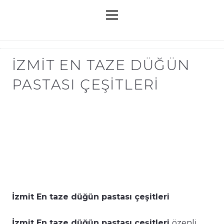
İZMIT EN TAZE DÜĞÜN
PASTASI ÇEŞITLERI
İzmit En taze düğün pastası çeşitleri
İzmit En taze düğün pastası çeşitleri
özenli,