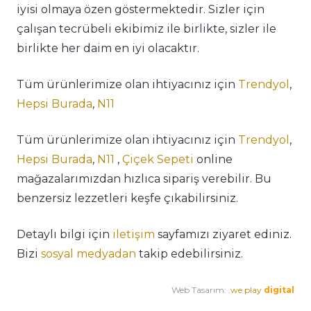
iyisi olmaya özen göstermektedir. Sizler için
çalışan tecrübeli ekibimiz ile birlikte, sizler ile
birlikte her daim en iyi olacaktır.
Tüm ürünlerimize olan ihtiyacınız için
Trendyol
,
Hepsi Burada
,
N11
Tüm ürünlerimize olan ihtiyacınız için
Trendyol
,
Hepsi Burada
,
N11
,
Çiçek Sepeti
online
mağazalarımızdan hızlıca sipariş verebilir. Bu
benzersiz lezzetleri keşfe çıkabilirsiniz.
Detaylı bilgi için
iletişim
sayfamızı ziyaret ediniz.
Bizi
sosyal medyadan
takip edebilirsiniz.
Web Tasarım:
.we play
digital
Premium Cafe
Market Ürünleri
Horeca