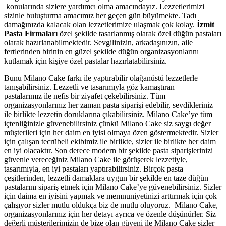
konularında sizlere yardımcı olma amacındayız. Lezzetlerimizi
sizinle buluşturma amacımız her geçen gün büyümekte. Tadı
damağınızda kalacak olan lezzetlerimize ulaşmak çok kolay.
İzmit
Pasta Firmaları
özel şekilde tasarlanmış olarak özel düğün pastaları
olarak hazırlanabilmektedir. Sevgilinizin, arkadaşınızın, aile
fertlerinden birinin en güzel şekilde düğün organizasyonlarını
kutlamak için kişiye özel pastalar hazırlatabilirsiniz.
Bunu Milano Cake farkı ile yaptırabilir olağanüstü lezzetlerle
tanışabilirsiniz. Lezzetli ve tasarımıyla göz kamaştıran
pastalarımız
ile nefis bir ziyafet çekebilirsiniz. Tüm
organizasyonlarınız her zaman pasta siparişi edebilir, sevdikleriniz
ile birlikte lezzetin doruklarına çıkabilirsiniz. Milano Cake’ye tüm
içtenliğinizle güvenebilirsiniz çünkü Milano Cake siz saygı değer
müşterileri için her daim en iyisi olmaya özen göstermektedir. Sizler
için çalışan tecrübeli ekibimiz ile birlikte, sizler ile birlikte her daim
en iyi olacaktır. Son derece modern bir şekilde pasta siparişlerinizi
güvenle vereceğiniz Milano Cake ile görüşerek lezzetiyle,
tasarımıyla, en iyi pastaları yaptırabilirsiniz. Birçok pasta
çeşitlerinden, lezzetli damaklara uygun bir şekilde en taze düğün
pastalarını sipariş etmek için Milano Cake’ye güvenebilirsiniz. Sizler
için daima en iyisini yapmak ve memnuniyetinizi arttırmak için çok
çalışıyor sizler mutlu oldukça biz de mutlu oluyoruz. Milano Cake,
organizasyonlarınız için her detayı ayrıca ve özenle düşünürler. Siz
değerli müşterilerimizin de bize olan güveni ile Milano Cake sizler