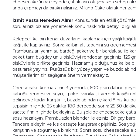
cheesecake ‘in yüzeyinde çatlakların oluşmasına sebep ol
anda çırpmayı da bırakmalısınız. Milano Cake olarak her zam
İzmit Pasta Nereden Alınır
Konusunda en etkili çözümler i
sorularınızı bizlere yönelterek konu hakkında detaylı bilgi alab
Kelepçeli kalıbın kenar duvarlarını kaplamak için yağlı kağıt
kağıt ile kaplayınız. Sonra kalıbın alt tabanını su geçmemes
Frambuazları yarım su bardağı şeker ve bir bardak su ile karı
paket tam buğday unlu bisküviyi rondodan geçiriniz. 125 gr
bisküvilerle birlikte geçiriniz. Hazırlamış olduğunuz kalıba bis
bastırarak yayınız. Pürüzsüz bir yüzey yapın ve buzdolabın
müşterilerimizin sağlığına önem vermekteyiz.
Cheesecake kreması için 3 yumurta, 600 gram labne peynir, 
kabuğu rendesi ve suyu, 1 paket vanilya, 1 yemek kaşığı dolu
gelinceye kadar karıştırılır, buzdolabından çıkardığınız kalıba 
tepsisinin içinde 25 dakika 180 derecede sonra 25-30 dakika 
saatte fırının içinde bekleyiniz. Bu şekilde cheesecake ça
sosu hazırlayın. Frambuazları blender ile eziniz. Bir çay bard
Tencere ekleyin ve kısık ateşte karıştırarak pişiriniz. Sos y
karıştırın ve soğumaya bırakınız. Sonra sosu cheesecake e 