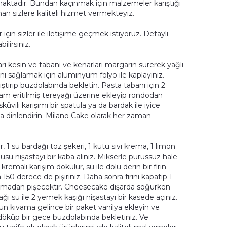
maktadır. Bundan kaçınmak için malzemeler karıştığı
an sizlere kaliteli hizmet vermekteyiz.
çin sizler ile iletişime geçmek istiyoruz. Detaylı
ilirsiniz.
ları kesin ve tabanı ve kenarları margarin sürerek yağlı
ini sağlamak için alüminyum folyo ile kaplayınız.
ştırıp buzdolabında bekletin. Pasta tabanı için 2
am eritilmiş tereyağı üzerine ekleyip rondodan
küvili karışımı bir spatula ya da bardak ile iyice
da dinlendirin. Milano Cake olarak her zaman
1 su bardağı toz şekeri, 1 kutu sıvı krema, 1 limon
su nişastayı bir kaba alınız. Mikserle pürüssüz hale
kremalı karışım dökülür, su ile dolu derin bir fırın
150 derece de pişiriniz. Daha sonra fırını kapatıp 1
tlamadan pişecektir. Cheesecake dışarda soğurken
ağı su ile 2 yemek kaşığı nişastayı bir kasede açınız.
oğun kıvama gelince bir paket vanilya ekleyin ve
döküp bir gece buzdolabında bekletiniz. Ve