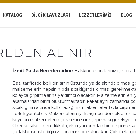
KATALOG
BILGI KILAVUZLARI
LEZZETLERIMIZ
BLOG
REDEN ALINIR
İzmit Pasta Nereden Alınır
Hakkında sorularınız için bizi t
Bazı tariflerde belli bir ısının üstünde ya da altında olmas
malzemelerin hepsinin oda sıcaklığında olması gerekmekt
kolayca çırpılmalarına yardımcı olacaktır. Malzemelerin en i
aşamalardan birini oluşturmaktadır. Fakat aynı zamanda ço
sıcaklığının altında kullanacağınız malzemeler fazla çırpma
zorluk yaratabilir. Malzemelerin iyi karışması demek uzun s
koyulan malzemelerin çok uzun süre çırpılması gerekiyor o
Cheesecake ‘in en dikkat çekici yanlarından biri de pürüzs
çatlaklar ise istediğiniz görünüm bozulucaktır. Çok fazla çı