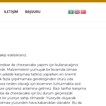
İLETIŞIM
BAŞVURU
akip edebilirsiniz.
ı gerekse de cheesecake yapımı için kullanacağınız
edir. Malzemelerin yumuşak bir kıvamda olması
yi şekilde karışması tatlınızı yaparken en önemli
k fazla çırpılmaması gerektiğinden ötürü oda
nıza neden olacağı için kıvamının tutturmakta size
üre çırpmanız anlamına gelmez. Bazı tarifler karışıma
lsa da cheesecake için bu durum geçersizdir.
üz bir yüzeye sahip olmasıdır. Yüzeyde oluşacak
rpılması yüzünden hava kabarcıkları olacaktır. Bu da