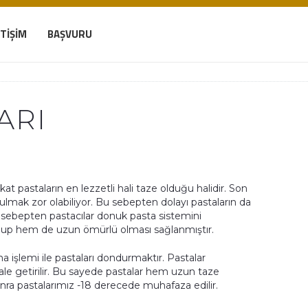
ETIŞIM
BAŞVURU
ARI
akat pastaların en lezzetli hali taze olduğu halidir. Son
lmak zor olabiliyor. Bu sebepten dolayı pastaların da
 sebepten pastacılar donuk pasta sistemini
olup hem de uzun ömürlü olması sağlanmıştır.
a işlemi ile pastaları dondurmaktır. Pastalar
le getirilir. Bu sayede pastalar hem uzun taze
onra pastalarımız -18 derecede muhafaza edilir.