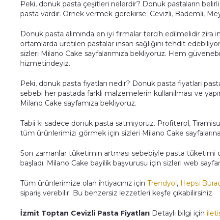
Peki, donuk pasta çeşitleri nelerdir? Donuk pastaların beli
pasta vardır. Örnek vermek gerekirse; Cevizli, Bademli, Meyvel
Donuk pasta alımında en iyi firmalar tercih edilmelidir zira ins
ortamlarda üretilen pastalar insan sağlığını tehdit edebili
sizleri Milano Cake sayfalarımıza bekliyoruz. Hem güvenebil
hizmetindeyiz.
Peki, donuk pasta fiyatları nedir? Donuk pasta fiyatları p
sebebi her pastada farklı malzemelerin kullanılması ve yapım
Milano Cake sayfamıza bekliyoruz.
Tabii ki sadece donuk pasta satmıyoruz. Profiterol, Tiramisu
tüm ürünlerimizi görmek için sizleri Milano Cake sayfalarına
Son zamanlar tüketimin artması sebebiyle pasta tüketimi d
başladı. Milano Cake bayilik başvurusu için sizleri web sayf
Tüm ürünlerimize olan ihtiyacınız için
Trendyol
,
Hepsi Bura
sipariş verebilir. Bu benzersiz lezzetleri keşfe çıkabilirsiniz.
İzmit Toptan Cevizli Pasta Fiyatları
Detaylı bilgi için
ilet