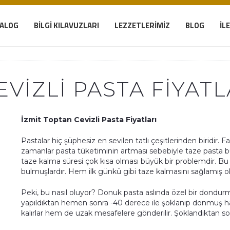
TALOG
BILGI KILAVUZLARI
LEZZETLERIMIZ
BLOG
İL
EVIZLI PASTA FIYATL
İzmit Toptan Cevizli Pasta Fiyatları
Pastalar hiç şüphesiz en sevilen tatlı çeşitlerinden biridir. F
zamanlar pasta tüketiminin artması sebebiyle taze pasta bu
taze kalma süresi çok kısa olması büyük bir problemdir. Bu
bulmuşlardır. Hem ilk günkü gibi taze kalmasını sağlamış 
Peki, bu nasıl oluyor? Donuk pasta aslında özel bir dondurm
yapıldıktan hemen sonra -40 derece ile şoklanıp donmuş ha
kalırlar hem de uzak mesafelere gönderilir. Şoklandıktan s