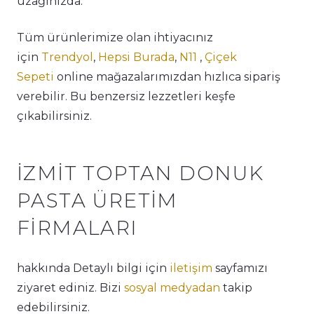
uzağınızda.
Tüm ürünlerimize olan ihtiyacınız
için
Trendyol
,
Hepsi Burada
,
N11
,
Çiçek
Sepeti
online mağazalarımızdan hızlıca sipariş
verebilir. Bu benzersiz lezzetleri keşfe
çıkabilirsiniz.
İZMIT TOPTAN DONUK
PASTA ÜRETIM
FIRMALARI
hakkında Detaylı bilgi için
iletişim
sayfamızı
ziyaret ediniz. Bizi
sosyal medyadan
takip
edebilirsiniz.