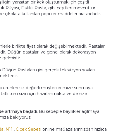
iliğini yansıtan bir kek oluşturmak için çeşitli
k Rüyası, Fıstıklı Pasta, gibi çeşitleri mevcuttur.
çikolata kullanılan popüler maddeler arasındadır.
erle birlikte fiyat olarak değişebilmektedir. Pastalar
ktedir. Düğün pastaları ve genel olarak dekorasyon
 gelmiştir.
Düğün Pastaları gibi gerçek televizyon şovları
mektedir.
ği ürünleri siz değerli müşterilerimize sunmaya
atlı türü sizin için hazırlanmakta ve de size
e artmaya başladı. Bu sebeple bayilikler açılmaya
amıza bekliyoruz.
da
,
N11
,
Çiçek Sepeti
online mağazalarımızdan hızlıca