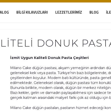
TALOG
BILGI KILAVUZLARI
LEZZETLERIMIZ
BLOG
İL
LITELI DONUK PAST
İzmit Uygun Kaliteli Donuk Pasta Çeşitleri
Milano Cake düğün pastası, akşam yemeğinin ardından düğ
geleneksel kek veya pasta. Türkiye’nin bazı bölgelerinde, dü
çeşitlerinden koyulur. Modern batı kültüründe, pasta genell
edilmektedir. Geleneksel olarak, düğün pastası tüm konuklar
Bununla birlikte, modern olarak, düğün bir merkez niteliği
Bazı kekler, gelin ve damadın paylaşabilmesi için sadece tek
gerçek katman arasındaki maliyet farkı çok az olduğu için b
Milano Cake düğün pastaları, pastanın hizmet edeceği konuk 