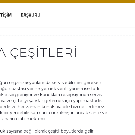
ETIŞIM
BAŞVURU
A ÇEŞITLERI
ün organizasyonlarında servis edilmesi gereken
ğün pastası yerine yemek verilir yanına ise tatlı
ikle sergileniyor ve konuklara resepsiyonda servis
a ve çifte iyi şanslar getirmek için yapılmaktadır.
ndedir ve her zaman konuklara bile hizmet edilmez.
 bir yenilebilir katmanla üretilmiştir, ancak sahte ve
u narin olabilmektedir.
sayısına bağlı olarak çeşitli boyutlarda gelir.