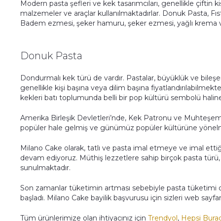
Modern pasta şefleri ve kek tasarımcıları, genellikle çiftin kiş
malzemeler ve araçlar kullanılmaktadırlar. Donuk Pasta, Fıstı
Badem ezmesi, şeker hamuru, şeker ezmesi, yağlı krema ve 
Donuk Pasta
Dondurmalı kek türü de vardır. Pastalar, büyüklük ve bileşenl
genellikle kişi başına veya dilim başına fiyatlandırılabilme
kekleri batı toplumunda belli bir pop kültürü sembolü haline
Amerika Birleşik Devletleri’nde, Kek Patronu ve Muhteşem 
popüler hale gelmiş ve günümüz popüler kültürüne yönel
Milano Cake olarak, tatlı ve pasta imal etmeye ve imal etti
devam ediyoruz. Müthiş lezzetlere sahip birçok pasta türü, t
sunulmaktadır.
Son zamanlar tüketimin artması sebebiyle pasta tüketimi d
başladı. Milano Cake bayilik başvurusu için sizleri web sayf
Tüm ürünlerimize olan ihtiyacınız için
Trendyol
,
Hepsi Bura